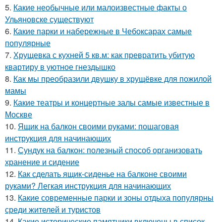
5.
Какие необычные или малоизвестные факты о
Ульяновске существуют
6.
Какие парки и набережные в Чебоксарах самые
популярные
7.
Хрущевка с кухней 5 кв.м: как превратить убитую
квартиру в уютное гнездышко
8.
Как мы преобразили двушку в хрущёвке для пожилой
мамы
9.
Какие театры и концертные залы самые известные в
Москве
10.
Ящик на балкон своими руками: пошаговая
инструкция для начинающих
11.
Сундук на балкон: полезный способ организовать
хранение и сидение
12.
Как сделать ящик-сиденье на балконе своими
руками? Легкая инструкция для начинающих
13.
Какие современные парки и зоны отдыха популярны
среди жителей и туристов
14.
Какие исторические памятники включены в список