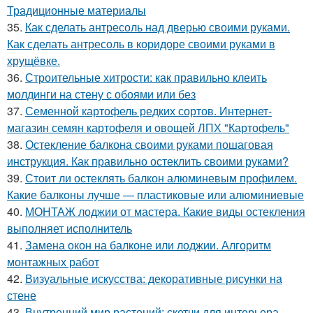
Традиционные материалы
35.
Как сделать антресоль над дверью своими руками.
Как сделать антресоль в коридоре своими руками в
хрущёвке.
36.
Строительные хитрости: как правильно клеить
молдинги на стену с обоями или без
37.
Семенной картофель редких сортов. Интернет-
магазин семян картофеля и овощей ЛПХ "Картофель"
38.
Остекление балкона своими руками пошаговая
инструкция. Как правильно остеклить своими руками?
39.
Стоит ли остеклять балкон алюминевым профилем.
Какие балконы лучше — пластиковые или алюминиевые
40.
МОНТАЖ лоджии от мастера. Какие виды остекления
выполняет исполнитель
41.
Замена окон на балконе или лоджии. Алгоритм
монтажных работ
42.
Визуальные искусства: декоративные рисунки на
стене
43.
Внутренний мир растений: скетчи для интерьера