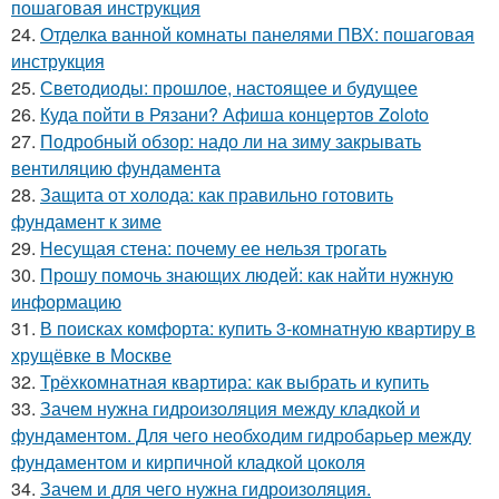
пошаговая инструкция
24.
Отделка ванной комнаты панелями ПВХ: пошаговая
инструкция
25.
Светодиоды: прошлое, настоящее и будущее
26.
Куда пойти в Рязани? Афиша концертов Zoloto
27.
Подробный обзор: надо ли на зиму закрывать
вентиляцию фундамента
28.
Защита от холода: как правильно готовить
фундамент к зиме
29.
Несущая стена: почему ее нельзя трогать
30.
Прошу помочь знающих людей: как найти нужную
информацию
31.
В поисках комфорта: купить 3-комнатную квартиру в
хрущёвке в Москве
32.
Трёхкомнатная квартира: как выбрать и купить
33.
Зачем нужна гидроизоляция между кладкой и
фундаментом. Для чего необходим гидробарьер между
фундаментом и кирпичной кладкой цоколя
34.
Зачем и для чего нужна гидроизоляция.