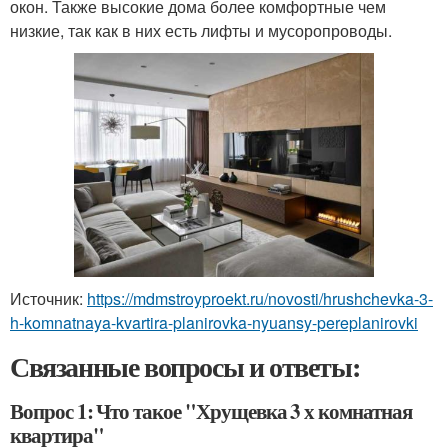
окон. Также высокие дома более комфортные чем
низкие, так как в них есть лифты и мусоропроводы.
Источник:
https://mdmstroyproekt.ru/novosti/hrushchevka-3-
h-komnatnaya-kvartira-planirovka-nyuansy-pereplanirovki
Связанные вопросы и ответы:
Вопрос 1: Что такое "Хрущевка 3 х комнатная
квартира"