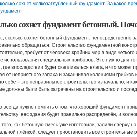
колько сохнет мелкозаглубленный фундамент. За какое вре
ундамент
лько сохнет фундамент бетонный. Поче
с, сколько сохнет бетонный фундамент, непосредственно зави
равильно обращаться. Строительство фундаментной конструк
тоятельно, требует от человека крайних мер в виде чёткого
же использования специальных приборов. Это нужно для того
, где впоследствии будет скапливаться влага, и что может 
ая от неприятного запаха и заканчивая колониями грибков 
по себе – это неправильное строительство изначально, и ка
ые должны были быть затрачены на строительство и послед
то всегда нужно помнить о том, что хороший фундамент при
тельству, вес здания будет правильно распределён, и волно
 того, как бетонную смесь уже изготовили, залили сверху на
альной плёнкой, следует приостановить все строительные ра