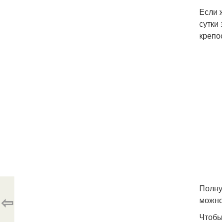
Если 
сутки
крепо
Полну
⇦
можно
Чтобы