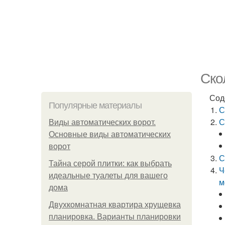
Ско
Сод
Популярные материалы
С
С
Виды автоматических ворот.
Основные виды автоматических
ворот
С
Тайна серой плитки: как выбрать
Ч
идеальные туалеты для вашего
м
дома
Двухкомнатная квартира хрущевка
планировка. Варианты планировки