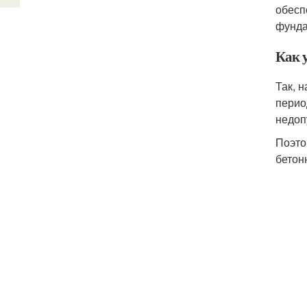
обесп
фунда
Как 
Так, 
перио
недоп
Поэто
бетон