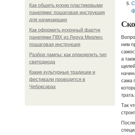
С
Как обшить кухню пластиковыми
ф
панелями: пошаговая инструкция
для начинающих
Ско
Как оформить кухонный фартук
Вопро
панелями ПВХ из Леруа Мерлен:
ним п
пошаговая инструкция
самос
Разбор лампы: как определить тип
а так
светодиода
щелей
Какие культурные традиции и
начин
фестивали проводятся в
сама 
Чебоксарах
котор
трата.
Так ч
строи
После
специ