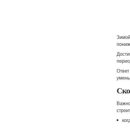
Зимой
пониж
Дости
перио
Ответ
умень
Ско
Важно
строи
ког