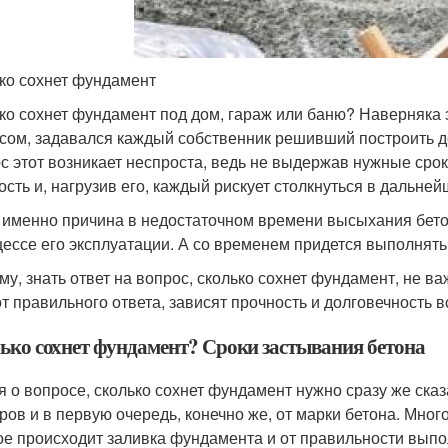
ко сохнет фундамент
ко сохнет фундамент под дом, гараж или баню? Наверняка э
сом, задавался каждый собственник решивший построить д
с этот возникает неспроста, ведь не выдержав нужные сро
ость и, нагрузив его, каждый рискует столкнуться в дальн
 именно причина в недостаточном времени высыхания бето
цессе его эксплуатации. А со временем придется выполнят
му, знать ответ на вопрос, сколько сохнет фундамент, не ва
от правильного ответа, зависят прочность и долговечность в
ько сохнет фундамент? Сроки застывания бетона
я о вопросе, сколько сохнет фундамент нужно сразу же сказа
ров и в первую очередь, конечно же, от марки бетона. Много
ое происходит заливка фундамента и от правильности выпо