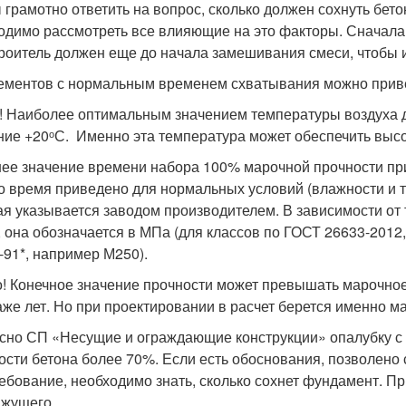
 грамотно ответить на вопрос, сколько должен сохнуть бет
одимо рассмотреть все влияющие на это факторы. Сначала
троитель должен еще до начала замешивания смеси, чтобы 
ементов с нормальным временем схватывания можно прив
! Наиболее оптимальным значением температуры воздуха д
ние +20ᵒС. Именно эта температура может обеспечить высок
ее значение времени набора 100% марочной прочности пр
то время приведено для нормальных условий (влажности и 
ая указывается заводом производителем. В зависимости от 
, она обозначается в МПа (для классов по ГОСТ 26633-2012,
-91*, например М250).
! Конечное значение прочности может превышать марочное,
аже лет. Но при проектировании в расчет берется именно м
сно СП «Несущие и ограждающие конструкции» опалубку с
ости бетона более 70%. Если есть обоснования, позволено 
ребование, необходимо знать, сколько сохнет фундамент. П
яжущего.