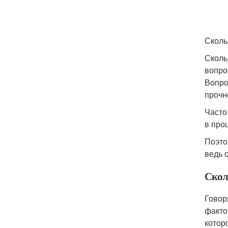
Сколь
Сколь
вопро
Вопро
прочн
Часто
в про
Поэто
ведь 
Скол
Говор
факто
котор