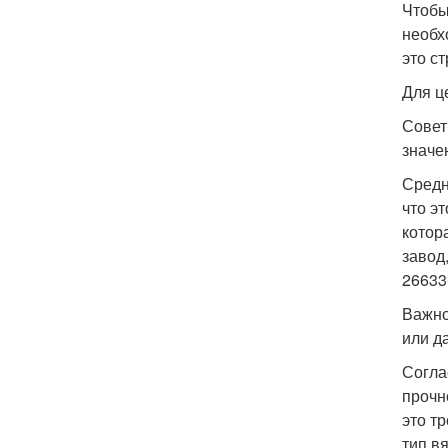
Чтобы
необх
это с
Для ц
Совет
значе
Средн
что э
котор
завод
26633
Важно
или д
Согла
прочн
это т
тип в