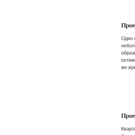
Прое
Один 
небол
образ
оптим
же вр
Прое
Кварт