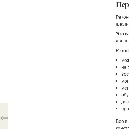
Пер
Рекон
плани
Это к
дверн
Рекон
мож
на 
вос
мог
мен
обу
дел
про
⇦
Все в
конст