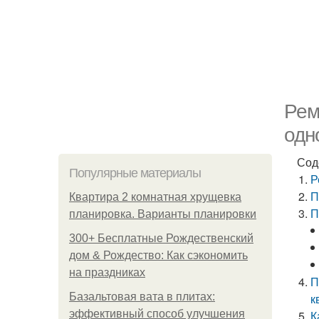
Рем
одн
Сод
Популярные материалы
Р
П
Квартира 2 комнатная хрущевка
П
планировка. Варианты планировки
300+ Бесплатные Рождественский
дом & Рождество: Как сэкономить
на праздниках
П
Базальтовая вата в плитах:
к
эффективный способ улучшения
К