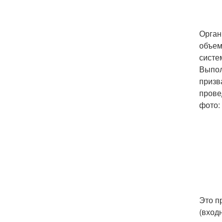
Орган
объем
систе
Выпол
призв
прове
фото:
Это п
(вход