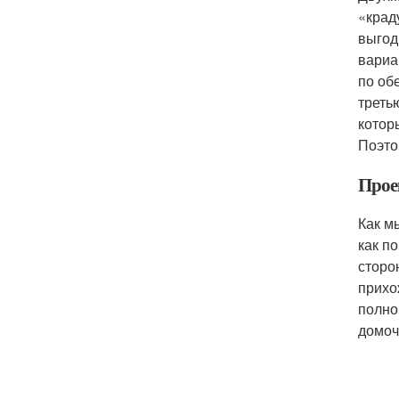
«крад
выгод
вариа
по об
треть
котор
Поэто
Прое
Как м
как п
сторо
прихо
полно
домоч