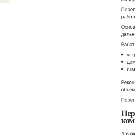
Переп
работ
Основ
дальн
Работ
уст
дем
изм
Рекон
объем
Переп
Пер
ком
Двухк