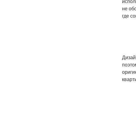
испол
не об
где с
Дизай
поэто
ориги
кварт