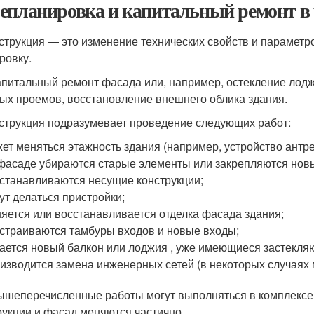
епланировка и капитальный ремонт в 
струкция — это изменение технических свойств и параметр
ровку.
апитальный ремонт фасада или, например, остекление лодж
ых проемов, восстановление внешнего облика здания.
струкция подразумевает проведение следующих работ:
ет меняться этажность здания (например, устройство антре
фасаде убираются старые элементы или закрепляются нов
станавливаются несущие конструкции;
ут делаться пристройки;
яется или восстанавливается отделка фасада здания;
страиваются тамбуры входов и новые входы;
ается новый балкон или лоджия , уже имеющиеся застекля
изводится замена инженерных сетей (в некоторых случаях 
ышеперечисленные работы могут выполняться в комплексе 
рукции и фасад меняются частично.