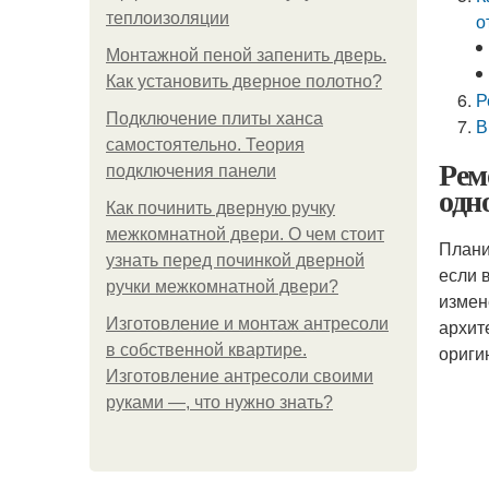
теплоизоляции
о
Монтажной пеной запенить дверь.
Как установить дверное полотно?
Р
Подключение плиты ханса
В
самостоятельно. Теория
Рем
подключения панели
одн
Как починить дверную ручку
межкомнатной двери. О чем стоит
Плани
узнать перед починкой дверной
если 
ручки межкомнатной двери?
измен
Изготовление и монтаж антресоли
архит
в собственной квартире.
ориги
Изготовление антресоли своими
руками —, что нужно знать?