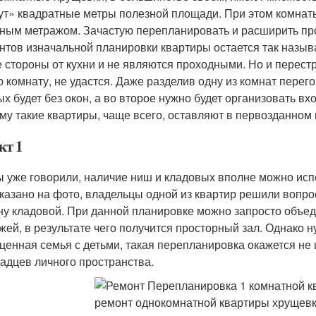
ут» квадратные метры полезной площади. При этом комнаты
ным метражом. Зачастую перепланировать и расширить про
нтов изначальной планировки квартиры остается так назы
е стороны от кухни и не являются проходными. Но и перест
ю комнату, не удастся. Даже разделив одну из комнат пере
ых будет без окон, а во второе нужно будет организовать вхо
му такие квартиры, чаще всего, оставляют в первозданном 
кт 1
ы уже говорили, наличие ниш и кладовых вполне можно ис
оказано на фото, владельцы одной из квартир решили вопро
ну кладовой. При данной планировке можно запросто объе
жей, в результате чего получится просторный зал. Однако н
ценная семья с детьми, такая перепланировка окажется не 
адцев личного пространства.