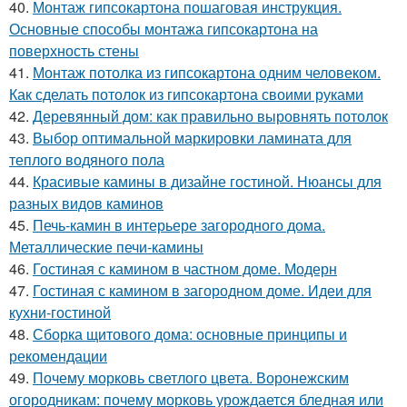
40.
Монтаж гипсокартона пошаговая инструкция.
Основные способы монтажа гипсокартона на
поверхность стены
41.
Монтаж потолка из гипсокартона одним человеком.
Как сделать потолок из гипсокартона своими руками
42.
Деревянный дом: как правильно выровнять потолок
43.
Выбор оптимальной маркировки ламината для
теплого водяного пола
44.
Красивые камины в дизайне гостиной. Нюансы для
разных видов каминов
45.
Печь-камин в интерьере загородного дома.
Металлические печи-камины
46.
Гостиная с камином в частном доме. Модерн
47.
Гостиная с камином в загородном доме. Идеи для
кухни-гостиной
48.
Сборка щитового дома: основные принципы и
рекомендации
49.
Почему морковь светлого цвета. Воронежским
огородникам: почему морковь урождается бледная или