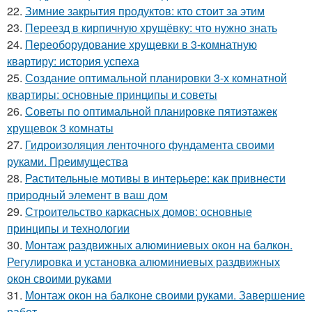
22.
Зимние закрытия продуктов: кто стоит за этим
23.
Переезд в кирпичную хрущёвку: что нужно знать
24.
Переоборудование хрущевки в 3-комнатную
квартиру: история успеха
25.
Создание оптимальной планировки 3-х комнатной
квартиры: основные принципы и советы
26.
Советы по оптимальной планировке пятиэтажек
хрущевок 3 комнаты
27.
Гидроизоляция ленточного фундамента своими
руками. Преимущества
28.
Растительные мотивы в интерьере: как привнести
природный элемент в ваш дом
29.
Строительство каркасных домов: основные
принципы и технологии
30.
Монтаж раздвижных алюминиевых окон на балкон.
Регулировка и установка алюминиевых раздвижных
окон своими руками
31.
Монтаж окон на балконе своими руками. Завершение
работ