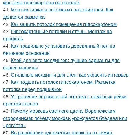
монтажа гипсокартона на потолок
41.
Монтаж каркаса потолка из гипсокартона. Как
делается разметка
42.
Как зашить потолок помещения гипсокартоном
43.
Гипсокартонные потолки и стены. Монтаж на
профиль
44.
Как правильно установить деревянный пол на
бетонном основании
45.
Клей для авто молдингов: лучшие варианты для
вашей машины
46.
Стильные молдинги для стен: как украсить интерьер
47.
Как подшить потолок гипсокартоном. Разметка
потолка перед подшивкой
48.
Устранение неровностей потолка с помощью рейки:
простой способ
49.
Почему морковь светлого цвета. Воронежским
огородникам: почему морковь урождается бледная или
«рогатая»
50.
Выращивание однолетних флоксов из семян.