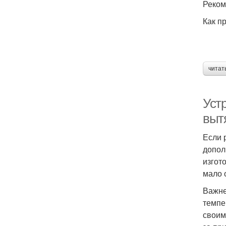
Реком
Как п
читат
Уст
выт
Если 
допол
изгот
мало 
Важне
темпе
своим