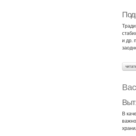
Под
Тради
стаби
и др.
заодн
читат
Вас
Выт
В кач
важно
храни