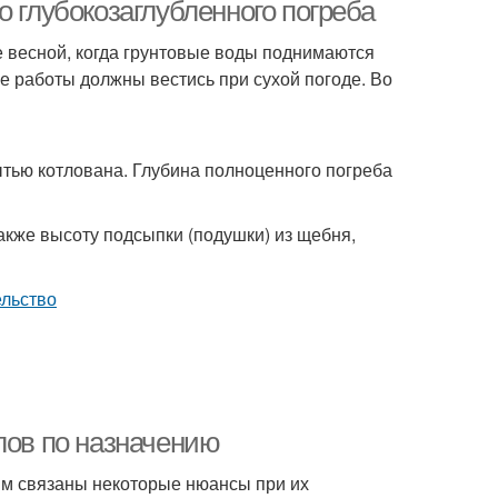
домом
о глубокозаглубленного погреба
 весной, когда грунтовые воды поднимаются
Все работы должны вестись при сухой погоде. Во
тонный погреб
Подвал под домом
тью котлована. Глубина полноценного погреба
акже высоту подсыпки (подушки) из щебня,
лов по назначению
м связаны некоторые нюансы при их