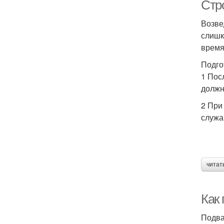
Стр
Возве
слишк
время
Подго
1 Пос
должн
По
2 При
служа
читат
Как
Подва