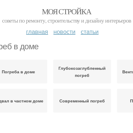
МОЯ СТРОЙКА
советы по ремонту, строительству и дизайну интерьеров
главная
новости
статьи
реб в доме
Глубокозаглубленный
Погреба в доме
Вент
погреб
двал в частном доме
Современный погреб
П
анилища под жилым
Помещение под домом
П