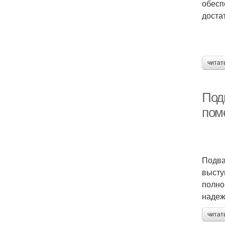
обесп
доста
читат
Подп
пом
Подва
высту
полно
надеж
читат