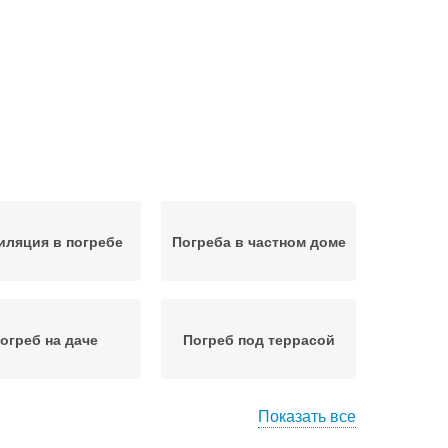
иляция в погребе
Погреба в частном доме
огреб на даче
Погреб под террасой
Показать все
Подвал под жилым
одвал в доме