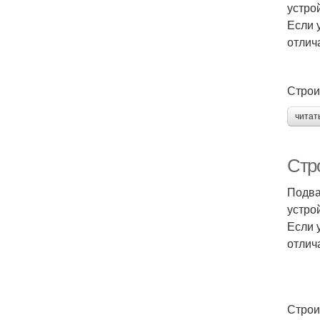
устро
Если 
отлич
Строи
читат
Стр
Подва
устро
Если 
отлич
Строи