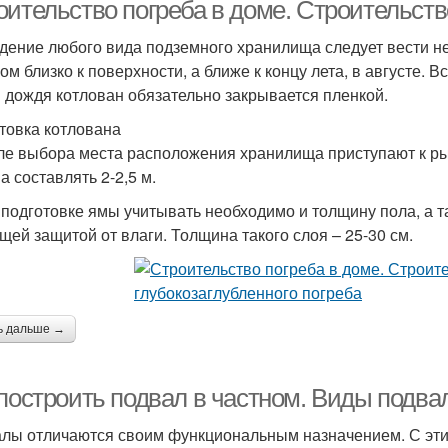
домом
оительство погреба в доме. Строительств
дение любого вида подземного хранилища следует вести не
ом близко к поверхности, а ближе к концу лета, в августе. 
Погреб из кирпича
Погреб под домом
Бе
 дождя котлован обязательно закрывается пленкой.
товка котлована
ле выбора места расположения хранилища приступают к ры
а составлять 2-2,5 м.
дпол в частном доме
Погреба от подвала
 подготовке ямы учитывать необходимо и толщину пола, а т
щей защитой от влаги. Толщина такого слоя – 25-30 см.
ь дальше →
 построить подвал в частном. Виды подва
лы отличаются своим функциональным назначением. С эти