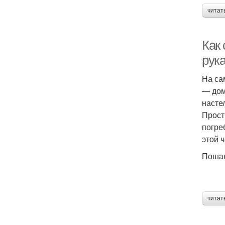
читат
Как
рук
На са
— дом
насте
Прост
погре
этой 
Пошаг
читат