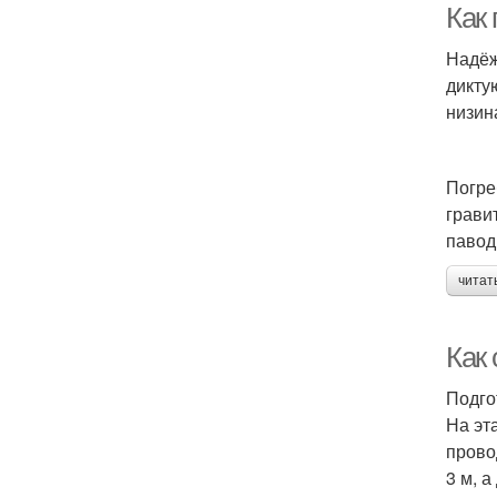
Как
Надёж
дикту
низин
Погре
грави
павод
читат
Как 
Подго
На эт
прово
3 м, 