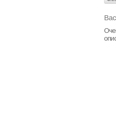
читат
Вас
Оче
опи