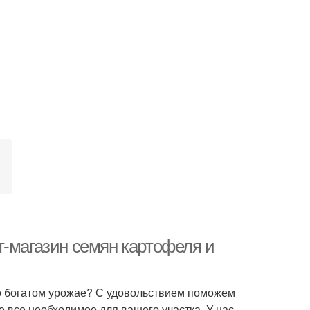
т-магазин семян картофеля и
 о богатом урожае? С удовольствием поможем
е все необходимое для вашего участка. У нас