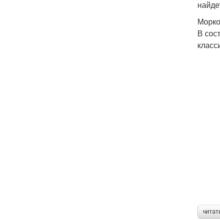
найде
Морко
В сос
класс
читат