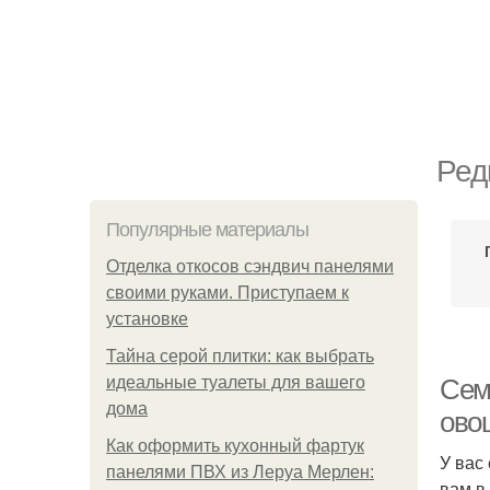
Ред
Популярные материалы
Отделка откосов сэндвич панелями
своими руками. Приступаем к
установке
Тайна серой плитки: как выбрать
идеальные туалеты для вашего
Сем
дома
ово
Как оформить кухонный фартук
У вас
панелями ПВХ из Леруа Мерлен:
вам в