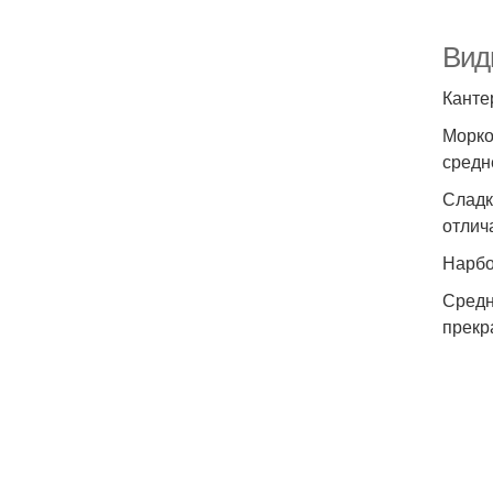
Вид
Канте
Морко
средн
Сладк
отлич
Нарбо
Средн
прекр