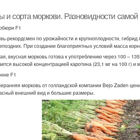
ы и сорта моркови. Разновидности самой
рбюри F1
вь-рекордсмен по урожайности и крупноплодности, гибрид г
епоздних. При создании благоприятных условий масса корне
ая, вкусная морковь готова к употреблению через 100 – 13
ается высокой концентрацией каротина (23,1 мг на 100 г) и
нне F1
еранняя морковь от голландской компании Bejo Zaden цени
асный внешний вид и большие размеры.