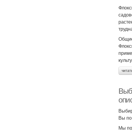
Флокс
садов
расте
трудна
Общие
Флокс
приме
культ
читат
Выб
опи
Выбир
Вы по
Мы по