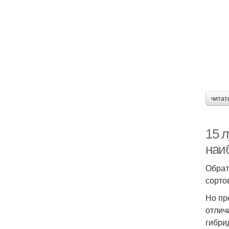
читат
15 л
наи
Обрат
сорто
Но пр
отлич
гибри