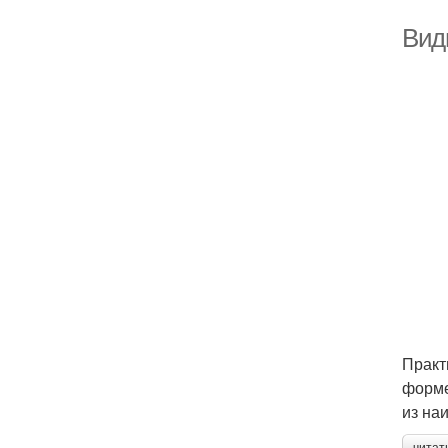
Виды
Практ
форме
из на