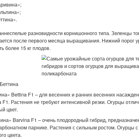
ривина»;
льпина»;
ттина».
аннеспелые разновидности корнишонного типа. Зеленцы то
ается после первого месяца выращивания. Нижний порог уро
ть более 15 кг плодов.
 Беттина
ина» Bettina F1 – для весенних и ранних весенних насажде
na F1. Растения не требуют интенсивной резки. Огурцы отл
ый цвет.
ина» Barvina F1 – очень плодородный гибрид, предназнач
арбонатном парнике. Растения с сильным ростом. Огурцы 
ого цвета.