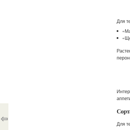
Для т
«Ма
«Ще
Расте
перон
Интер
аппет
Сорт
⇦
Для т