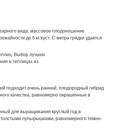
варного вида, массовое плодоношение
жайности до 5 кг/куст. С метра грядки удается
ний подходит очень ранний, плодородный гибрид
ичного качества, равномерно окрашенные в
енный для выращивания круглый год в
с толстыми пупырышками, равномерного темно-