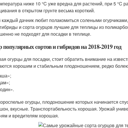
емпература ниже 10 °C уже вредна для растений, при 5 °C р
ивания в открытом грунте весьма короткий.
 каждый дачник любит полакомиться солеными огурчиками,
 гибриды и сорта огурцов лучшие для теплицы из поликарбона
шенно не подходят для посадки в теплице.
р популярных сортов и гибридов на 2018-2019 год
ая огурцы для посадки, стоит обратить внимание на извес
аются хорошим и стабильным плодоношением, редко болеют
аша»;
ам»;
один».
короспелые огурцы, плодоношение которых начинается спуст
шон, вкусные. Транспортабельность хорошая. Урожай унив
ням и вредителям хорошая.