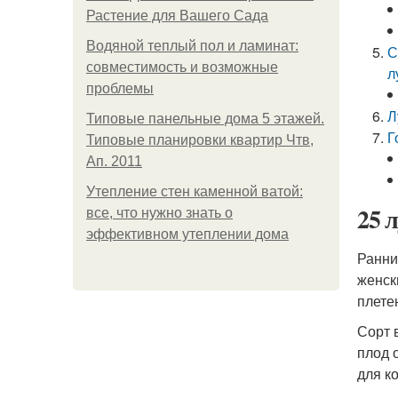
Растение для Вашего Сада
Водяной теплый пол и ламинат:
С
совместимость и возможные
л
проблемы
Л
Типовые панельные дома 5 этажей.
Г
Типовые планировки квартир Чтв,
Ап. 2011
Утепление стен каменной ватой:
25 
все, что нужно знать о
эффективном утеплении дома
Ранни
женск
плете
Сорт 
плод 
для к