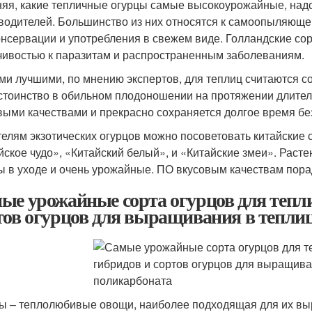
яя, какие тепличные огурцы самые высокоурожайные, надо
водителей. Большинство из них относятся к самоопыляющем
онсервации и употребления в свежем виде. Голландские со
чивостью к паразитам и распространенным заболеваниям.
и лучшими, по мнению экспертов, для теплиц считаются со
стоинство в обильном плодоношении на протяжении длител
выми качествами и прекрасно сохраняется долгое время без
елям экзотических огурцов можно посоветовать китайские 
йское чудо», «Китайский белый», и «Китайские змеи». Раст
ы в уходе и очень урожайные. ПО вкусовым качествам пора
ые урожайные сорта огурцов для тепл
тов огурцов для выращивания в теплиц
ы – теплолюбивые овощи, наиболее подходящая для их выр