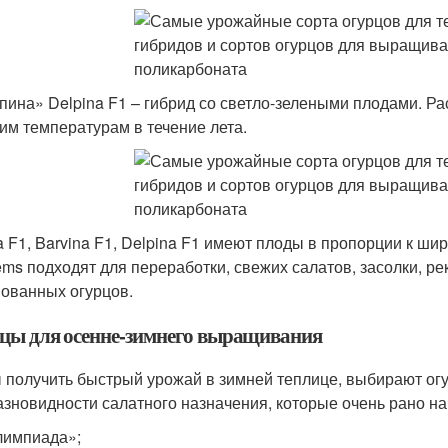
пина» Delpina F1 – гибрид со светло-зелеными плодами. Ра
им температурам в течение лета.
na F1, Barvina F1, Delpina F1 имеют плоды в пропорции к ш
ms подходят для переработки, свежих салатов, засолки, р
ованных огурцов.
цы для осенне-зимнего выращивания
 получить быстрый урожай в зимней теплице, выбирают ог
азновидности салатного назначения, которые очень рано н
лимпиада»;