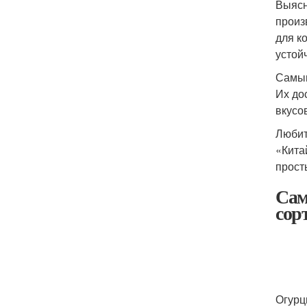
Выясн
произ
для к
устой
Самым
Их до
вкусо
Любит
«Кита
прост
Сам
сор
Огурц