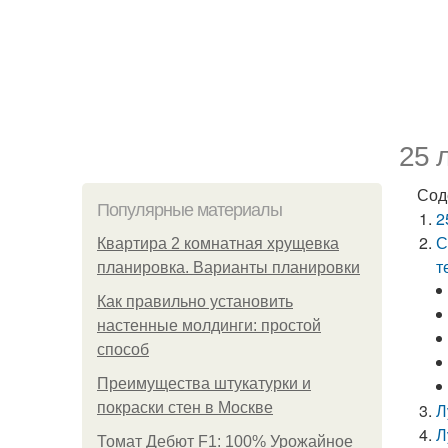
25 
Сод
Популярные материалы
2
С
Квартира 2 комнатная хрущевка
т
планировка. Варианты планировки
Как правильно установить
настенные молдинги: простой
способ
Преимущества штукатурки и
покраски стен в Москве
Л
Л
Томат Дебют F1: 100% Урожайное