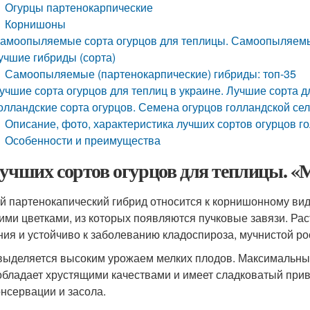
Огурцы партенокарпические
Корнишоны
амоопыляемые сорта огурцов для теплицы. Самоопыляемые
учшие гибриды (сорта)
Самоопыляемые (партенокарпические) гибриды: топ-35
учшие сорта огурцов для теплиц в украине. Лучшие сорта 
олландские сорта огурцов. Семена огурцов голландской се
Описание, фото, характеристика лучших сортов огурцов г
Особенности и преимущества
лучших сортов огурцов для теплицы. 
й партенокапический гибрид относится к корнишонному вид
ими цветками, из которых появляются пучковые завязи. Ра
ния и устойчиво к заболеванию кладоспироза, мучнистой ро
выделяется высоким урожаем мелких плодов. Максимальный
обладает хрустящими качествами и имеет сладковатый прив
онсервации и засола.