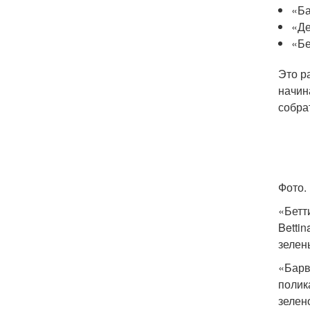
«Ба
«Де
«Бе
Это р
начин
собра
Фото.
«Бетт
Betti
зелен
«Барв
полик
зелен