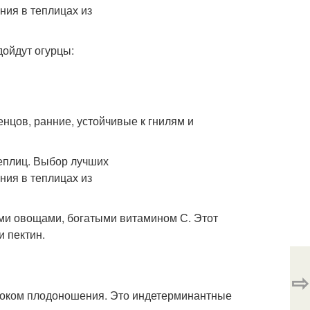
дойдут огурцы:
ленцов, ранние, устойчивые к гнилям и
ими овощами, богатыми витамином С. Этот
 пектин.
⇨
сроком плодоношения. Это индетерминантные