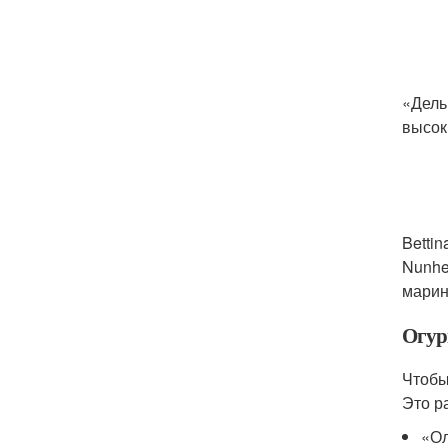
«Дель
высок
Betti
Nunhe
марин
Огур
Чтобы
Это р
«О