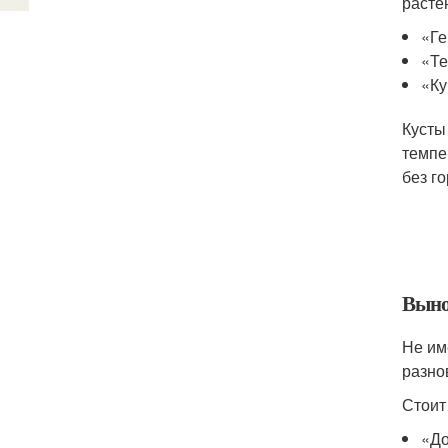
расте
«Ге
«Те
«Ку
Кусты
темпе
без го
Выно
Не им
разно
Стоит
«До