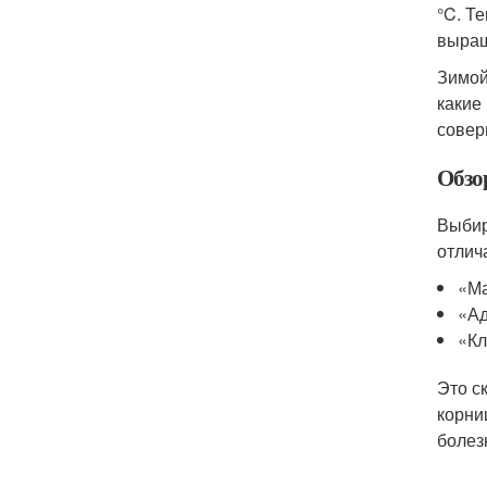
°C. Т
выращ
Зимой
какие
совер
Обзо
Выбир
отлич
«М
«Ад
«Кл
Это с
корни
болез