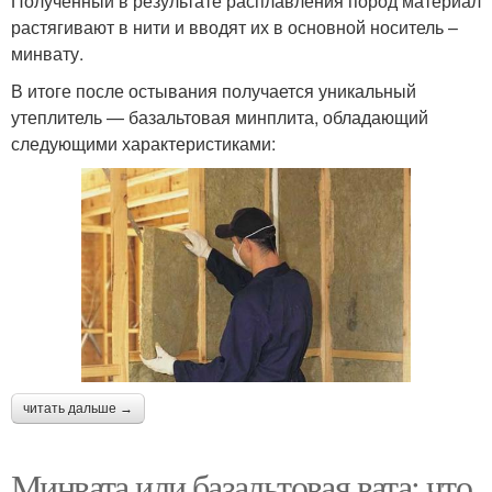
Полученный в результате расплавления пород материал
растягивают в нити и вводят их в основной носитель –
минвату.
В итоге после остывания получается уникальный
утеплитель — базальтовая минплита, обладающий
следующими характеристиками:
читать дальше →
Минвата или базальтовая вата: что