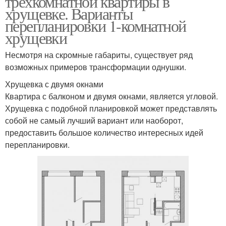
трехкомнатной квартиры в
хрущевке. Варианты
перепланировки 1-комнатной
хрущевки
М в панельной
Хрущевка в кирпичном
хрущёвке
доме
Несмотря на скромные габариты, существует ряд
возможных примеров трансформации однушки.
Хрущевка с двумя окнами
Двухкомнатная
Квартира с балконом и двумя окнами, является угловой.
хрущевка
Хрущевка с подобной планировкой может представлять
собой не самый лучший вариант или наоборот,
предоставить большое количество интересных идей
перепланировки.