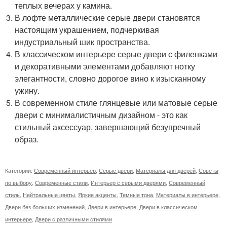
теплых вечерах у камина.
В лофте металлические серые двери становятся
настоящим украшением, подчеркивая
индустриальный шик пространства.
В классическом интерьере серые двери с филенками
и декоративными элементами добавляют нотку
элегантности, словно дорогое вино к изысканному
ужину.
В современном стиле глянцевые или матовые серые
двери с минималистичным дизайном - это как
стильный аксессуар, завершающий безупречный
образ.
Категории:
Современный интерьер
,
Серые двери
,
Материалы для дверей
,
Советы
по выбору
,
Современные стили
,
Интерьер с серыми дверями
,
Современный
стиль
,
Нейтральные цветы
,
Яркие акценты
,
Темные тона
,
Материалы в интерьере
,
Двери без больших изменений
,
Двери в интерьере
,
Двери в классическом
интерьере
,
Двери с различными стилями