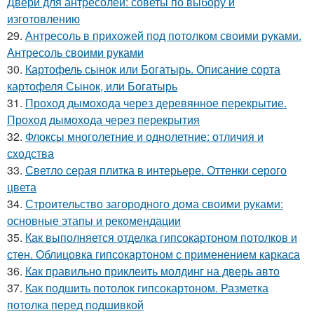
Двери для антресолей: советы по выбору и
изготовлению
29.
Антресоль в прихожей под потолком своими руками.
Антресоль своими руками
30.
Картофель сынок или Богатырь. Описание сорта
картофеля Сынок, или Богатырь
31.
Проход дымохода через деревянное перекрытие.
Проход дымохода через перекрытия
32.
Флоксы многолетние и однолетние: отличия и
сходства
33.
Светло серая плитка в интерьере. Оттенки серого
цвета
34.
Строительство загородного дома своими руками:
основные этапы и рекомендации
35.
Как выполняется отделка гипсокартоном потолков и
стен. Облицовка гипсокартоном с применением каркаса
36.
Как правильно приклеить молдинг на дверь авто
37.
Как подшить потолок гипсокартоном. Разметка
потолка перед подшивкой