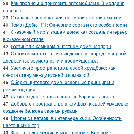
38.
Как правильно приклеить автомобильный молдинг
навечно
39.
Стильные решения для гостиной с серой плиткой
40.
Томат Дебют F1: Описание сорта и его особенности
41.
Сказочный мир в вашем доме: как создать интерьер
в сказочном стиле
42.
Гостиная с камином в частном доме. Модерн
43.
Строительство сказочных домов из пород северной
древесины: возможности и преимущества
44.
Увеличьте пространство в своей хрущёвке: как
снести стену между кухней и комнатой
45.
Сборка щитового дома: основные принципы и
рекомендации
46.
Ламинат для теплого пола: выбор и установка
47.
Добавьте пространство и комфорт к своей хрущевке:
создание балкона своими руками
48.
Шторы с цветами в интерьере 2023. Особенности
цветочных штор
49.
Флоксы однолетние и многолетние. Внешние