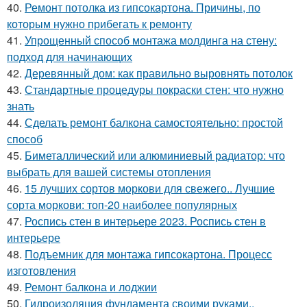
40.
Ремонт потолка из гипсокартона. Причины, по
которым нужно прибегать к ремонту
41.
Упрощенный способ монтажа молдинга на стену:
подход для начинающих
42.
Деревянный дом: как правильно выровнять потолок
43.
Стандартные процедуры покраски стен: что нужно
знать
44.
Сделать ремонт балкона самостоятельно: простой
способ
45.
Биметаллический или алюминиевый радиатор: что
выбрать для вашей системы отопления
46.
15 лучших сортов моркови для свежего.. Лучшие
сорта моркови: топ-20 наиболее популярных
47.
Роспись стен в интерьере 2023. Роспись стен в
интерьере
48.
Подъемник для монтажа гипсокартона. Процесс
изготовления
49.
Ремонт балкона и лоджии
50.
Гидроизоляция фундамента своими руками..