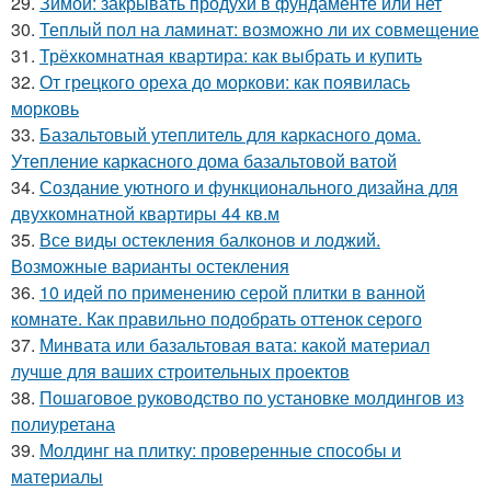
29.
Зимой: закрывать продухи в фундаменте или нет
30.
Теплый пол на ламинат: возможно ли их совмещение
31.
Трёхкомнатная квартира: как выбрать и купить
32.
От грецкого ореха до моркови: как появилась
морковь
33.
Базальтовый утеплитель для каркасного дома.
Утепление каркасного дома базальтовой ватой
34.
Создание уютного и функционального дизайна для
двухкомнатной квартиры 44 кв.м
35.
Все виды остекления балконов и лоджий.
Возможные варианты остекления
36.
10 идей по применению серой плитки в ванной
комнате. Как правильно подобрать оттенок серого
37.
Минвата или базальтовая вата: какой материал
лучше для ваших строительных проектов
38.
Пошаговое руководство по установке молдингов из
полиуретана
39.
Молдинг на плитку: проверенные способы и
материалы