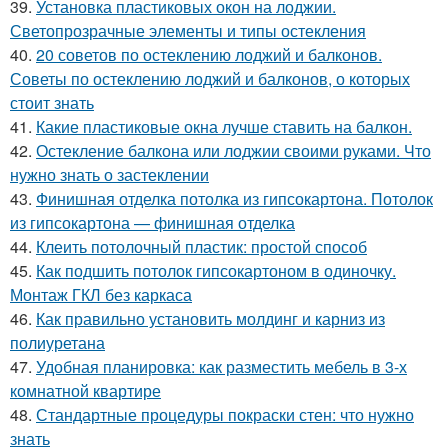
39.
Установка пластиковых окон на лоджии.
Светопрозрачные элементы и типы остекления
40.
20 советов по остеклению лоджий и балконов.
Советы по остеклению лоджий и балконов, о которых
стоит знать
41.
Какие пластиковые окна лучше ставить на балкон.
42.
Остекление балкона или лоджии своими руками. Что
нужно знать о застеклении
43.
Финишная отделка потолка из гипсокартона. Потолок
из гипсокартона — финишная отделка
44.
Клеить потолочный пластик: простой способ
45.
Как подшить потолок гипсокартоном в одиночку.
Монтаж ГКЛ без каркаса
46.
Как правильно установить молдинг и карниз из
полиуретана
47.
Удобная планировка: как разместить мебель в 3-х
комнатной квартире
48.
Стандартные процедуры покраски стен: что нужно
знать