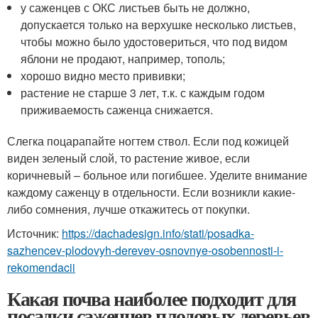
у саженцев с ОКС листьев быть не должно,
допускается только на верхушке несколько листьев,
чтобы можно было удостовериться, что под видом
яблони не продают, например, тополь;
хорошо видно место прививки;
растение не старше 3 лет, т.к. с каждым годом
приживаемость саженца снижается.
Слегка поцарапайте ногтем ствол. Если под кожицей
виден зеленый слой, то растение живое, если
коричневый – больное или погибшее. Уделите внимание
каждому саженцу в отдельности. Если возникли какие-
либо сомнения, лучше откажитесь от покупки.
Источник:
https://dachadesign.info/stati/posadka-
sazhencev-plodovyh-derevev-osnovnye-osobennosti-i-
rekomendacii
Какая почва наиболее подходит для
посадки саженцев плодовых деревьев