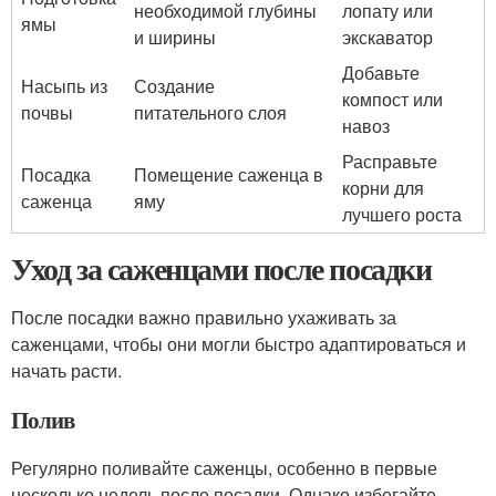
необходимой глубины
лопату или
ямы
и ширины
экскаватор
Добавьте
Насыпь из
Создание
компост или
почвы
питательного слоя
навоз
Расправьте
Посадка
Помещение саженца в
корни для
саженца
яму
лучшего роста
Уход за саженцами после посадки
После посадки важно правильно ухаживать за
саженцами, чтобы они могли быстро адаптироваться и
начать расти.
Полив
Регулярно поливайте саженцы, особенно в первые
несколько недель после посадки. Однако избегайте