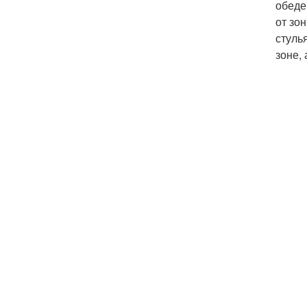
обеде
от зо
стуль
зоне, 