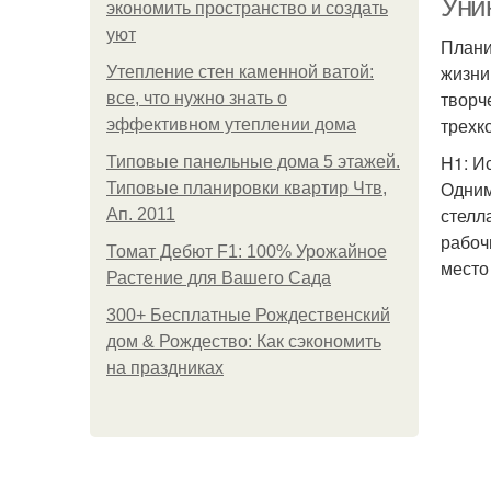
Уни
экономить пространство и создать
уют
Плани
жизни
Утепление стен каменной ватой:
творч
все, что нужно знать о
трехк
эффективном утеплении дома
H1: И
Типовые панельные дома 5 этажей.
Одним
Типовые планировки квартир Чтв,
стелл
Ап. 2011
рабоч
Томат Дебют F1: 100% Урожайное
место
Растение для Вашего Сада
300+ Бесплатные Рождественский
дом & Рождество: Как сэкономить
на праздниках