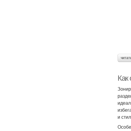
читат
Как 
Зонир
разде
идеал
избег
и стил
Особе