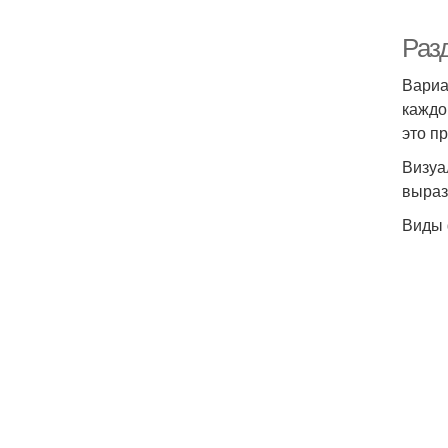
Раз
Вариа
каждо
это п
Визуа
выраз
Виды 