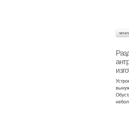
читат
Раз
ант
изг
Устро
вынуж
Обуст
небол