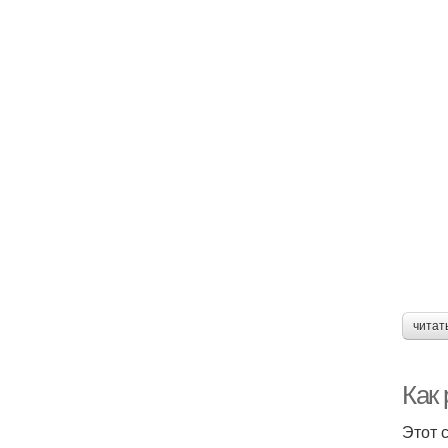
читат
Как
Этот 