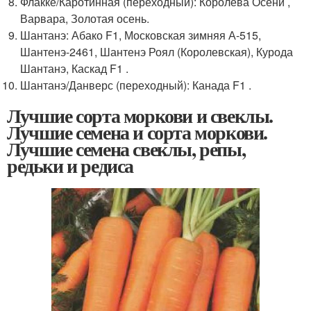
Флакке/Каротинная (переходный): Королева Осени ,
Варвара, Золотая осень.
Шантанэ: Абако F1, Московская зимняя А-515,
Шантенэ-2461, Шантенэ Роял (Королевская), Курода
Шантанэ, Каскад F1 .
Шантанэ/Данверс (переходный): Канада F1 .
Лучшие сорта моркови и свеклы.
Лучшие семена и сорта моркови.
Лучшие семена свеклы, репы,
редьки и редиса