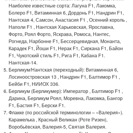
Наиболее известные сорта: Лагуна F1, Лакомка,
Болеро F1, Витаминная 6, Дордонь F1, Нандрин F1,
Нантская 4, Самсон, Анастасия F1 , Осенний король ,
Наполи F1 , Нантская Харьковская, Ярославна,
Форто, Роял Форто, Яскрава, Ромоса, Нантес,
Рогнеда, Нарбонне F1, Бессерцевидная, Монанта,
Карадек F1, Йоши F1, Нерак F1, Сиркана F1, Байон
F1, Чукотский стиль F1, Рига F1, Кабана F1.
Нантская-14.
Берликум/Нантская (переходный): Витаминная 6,
Лосиноостровская 13 , Нандрин F1, Балтимор F1 ,
Бейби F1, НИИОХ 336.
Берликум (Берликумер): Император , Балтимор F1 ,
Дарина, Берликум Роял, Моревна, Лакомка, Бангор
F1, Бастия F1, Берски F1.
Флакке (по российской терминологии – «Валерия»).
Карамелька , Красный Великан (Роте Ризен),
Воробьёвская, Валерия-5, Святая Валерия.