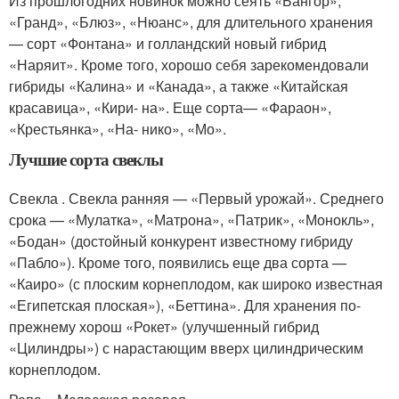
Из прошлогодних новинок можно сеять «Бангор»,
«Гранд», «Блюз», «Нюанс», для длительного хранения
— сорт «Фонтана» и голландский новый гибрид
«Наряит». Кроме того, хорошо себя зарекомендовали
гибриды «Калина» и «Канада», а также «Китайская
красавица», «Кири- на». Еще сорта— «Фараон»,
«Крестьянка», «На- нико», «Мо».
Лучшие сорта свеклы
Свекла . Свекла ранняя — «Первый урожай». Среднего
срока — «Мулатка», «Матрона», «Патрик», «Монокль»,
«Бодан» (достойный конкурент известному гибриду
«Пабло»). Кроме того, появились еще два сорта —
«Каиро» (с плоским корнеплодом, как широко известная
«Египетская плоская»), «Беттина». Для хранения по-
прежнему хорош «Рокет» (улучшенный гибрид
«Цилиндры») с нарастающим вверх цилиндрическим
корнеплодом.