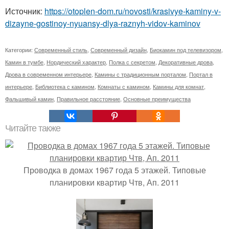
Источник:
https://otoplen-dom.ru/novosti/krasivye-kaminy-v-
dizayne-gostinoy-nyuansy-dlya-raznyh-vidov-kaminov
Категории:
Современный стиль
,
Современный дизайн
,
Биокамин под телевизором
,
Камин в тумбе
,
Нордический характер
,
Полка с секретом
,
Декоративные дрова
,
Дрова в современном интерьере
,
Камины с традиционным порталом
,
Портал в
интерьере
,
Библиотека с камином
,
Комнаты с камином
,
Камины для комнат
,
Фальшивый камин
,
Правильное расстояние
,
Основные преимущества
Читайте также
Проводка в домах 1967 года 5 этажей. Типовые
планировки квартир Чтв, Ап. 2011