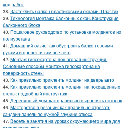
ход работ
38.
Застеклить балкон пластиковыми окнами. Пластик
39.
Технология монтажа балконных окон. Конструкция
балконного блока
40.
Пошаговое руководство по установке молдингов из
полиуретана
41.
Домашний оазис: как обустроить балкон своими
руками и провести там все лето
42.
Монтаж гипсокартона пошаговая инструкция.
Основные способы монтажа гипсокартона на
поверхность стены
43.
Как правильно приклеить молдинг на дверь авто
44.
Как правильно приклеить молдинг на покрашенные
стены: подробный инструктаж
45.
Деревянный дом: как правильно выровнять потолок
46.
Мастерство в резании: как правильно отрезать
сэндвич-панель по нужной глубине откоса
47.
Веселые занятия на уроках окружающего мира для
второклассников