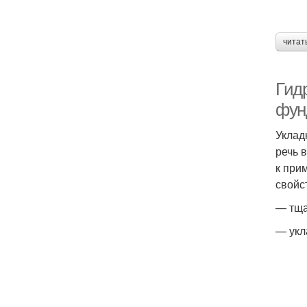
читат
Гид
фун
Уклад
речь 
к при
свойс
— тща
— укл