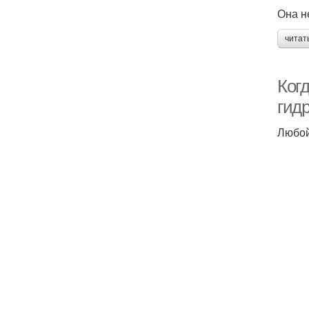
Она н
читат
Ког
гид
Любой