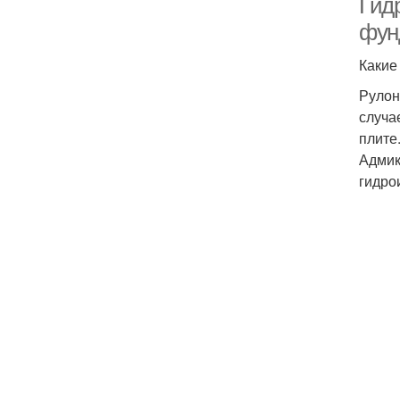
Гид
фун
Какие
Рулон
случа
плите
Адмик
гидро