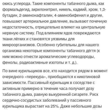
окись углерода. Такие компоненты табачного дыма, как
формальдегид, акрилонитрил, никель, кадмий, хром, 1,3-
бутадин, 2-аминонафталин, 4-аминобифенил и другие,
повышают артериальное давление, вызывают почечную
недостаточность, отрицательно влияют на центральную
нервную систему. Под влиянием ядов повреждаются
ткани лёгких и становятся уязвимы для
микроорганизмов. Особенно губительны для нашего
организма некоторые компоненты табачного дёгтя (к
ним можно отнести ароматические углеводороды,
фенолы, радиоактивные изотопы и т. д.).
По вине курильщиков все, кто находится рядом в момент
очередного «перекура», приобщаются к никотиновой
зависимости. Пассивный курильщик в соседстве с
активным примерно в течение часа получает дозу
табачного дыма, равную выкуренной сигарете. Риск
сердечно-сосудистых заболеваний у пассивного
курильщика вырастает на 25%. Даже небольшие дозы