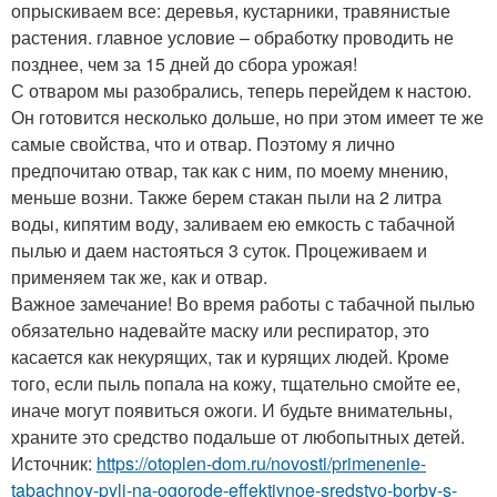
опрыскиваем все: деревья, кустарники, травянистые
растения. главное условие – обработку проводить не
позднее, чем за 15 дней до сбора урожая!
С отваром мы разобрались, теперь перейдем к настою.
Он готовится несколько дольше, но при этом имеет те же
самые свойства, что и отвар. Поэтому я лично
предпочитаю отвар, так как с ним, по моему мнению,
меньше возни. Также берем стакан пыли на 2 литра
воды, кипятим воду, заливаем ею емкость с табачной
пылью и даем настояться 3 суток. Процеживаем и
применяем так же, как и отвар.
Важное замечание! Во время работы с табачной пылью
обязательно надевайте маску или респиратор, это
касается как некурящих, так и курящих людей. Кроме
того, если пыль попала на кожу, тщательно смойте ее,
иначе могут появиться ожоги. И будьте внимательны,
храните это средство подальше от любопытных детей.
Источник:
https://otoplen-dom.ru/novosti/primenenie-
tabachnoy-pyli-na-ogorode-effektivnoe-sredstvo-borby-s-