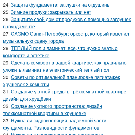
24.
Защита фундамента: заглушки на отдушины
25.
Зимние продухи: закрывать или нет
26.
Защитите свой дом от продухов с помощью заглушек
в фундаменте
27.
CAGMO Санкт-Петербург: оркестр, который изменил
музыкальную сцену города
28.
ТЕПЛЫЙ пол и ламинат: все, что нужно знать о
комфорте и эстетике
29.
Сделать комфорт в вашей квартире: как правильно
уложить ламинат на электрический теплый пол
30.
Советы по оптимальной планировке пятиэтажек
хрущевок 3 комнаты
31.
Создание уютной среды в трёхкомнатной квартире:
дизайн для хрущёвки
32.
Создание уютного пространства: дизайн
трехкомнатной квартиры в хрущевке
33.
Нужна ли гидроизоляция надземной части
фундамента. Разновидности фундаментов
34.
Нужна ли гидроизоляция для ленточного