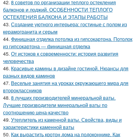
42.
8 советов по организации теплого остекления
балконов и лоджий. ОСОБЕННОСТИ ТЕПЛОГО
ОСТЕКЛЕНИЯ БАЛКОНА И ЭТАПЫ РАБОТЫ
43.
Создание уютного интерьера: гостиные с полом из
керамогранита и серым
44.
Финишная отделка потолка из гипсокартона. Потолок
из гипсокартона — финишная отделка
45.
От истоков к современности: история развития
человечества
46.
Красивые камины в дизайне гостиной. Нюансы для
разных видов каминов
47.
Веселые занятия на уроках окружающего мира для
второклассников
48.
8 лучших производителей минеральной ваты.
Лучшие производители минеральной ваты по
соотношению цена-качество
49.
Утеплитель из каменной ваты. Свойства, виды и
характеристики каменной ваты
50.
Как вырастить кротон дома на подоконнике. Как