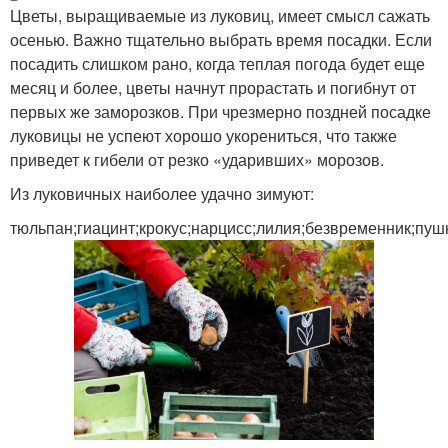
Цветы, выращиваемые из луковиц, имеет смысл сажать
осенью. Важно тщательно выбрать время посадки. Если
посадить слишком рано, когда теплая погода будет еще
месяц и более, цветы начнут прорастать и погибнут от
первых же заморозков. При чрезмерно поздней посадке
луковицы не успеют хорошо укорениться, что также
приведет к гибели от резко «ударивших» морозов.
Из луковичных наиболее удачно зимуют:
тюльпан;гиацинт;крокус;нарцисс;лилия;безвременник;пуш