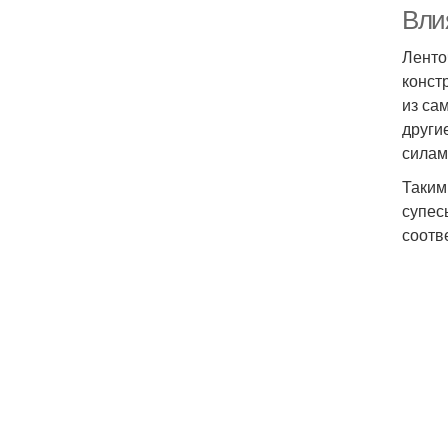
Вли
Ленто
конст
из са
други
силам
Таким
супес
соотв