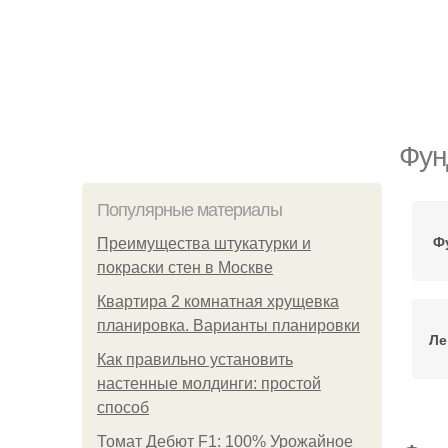
Фун
Популярные материалы
Ф
Преимущества штукатурки и
покраски стен в Москве
Квартира 2 комнатная хрущевка
планировка. Варианты планировки
Ле
Как правильно установить
настенные молдинги: простой
способ
Томат Дебют F1: 100% Урожайное