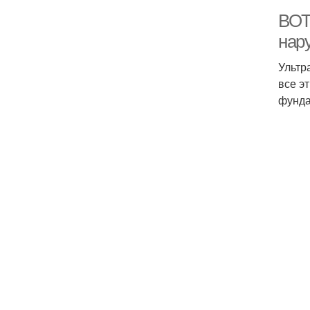
ВОТ
нар
Ультр
все э
фунда