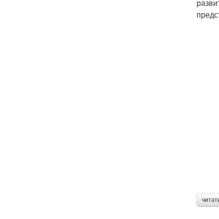
разви
предс
читат