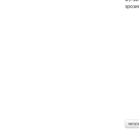
эрози
читат