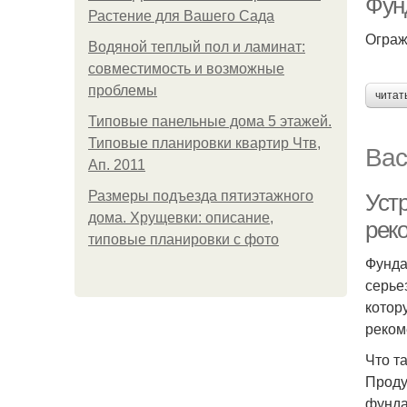
Фун
Растение для Вашего Сада
Ограж
Водяной теплый пол и ламинат:
совместимость и возможные
проблемы
читат
Типовые панельные дома 5 этажей.
Типовые планировки квартир Чтв,
Вас
Ап. 2011
Размеры подъезда пятиэтажного
Уст
дома. Хрущевки: описание,
рек
типовые планировки с фото
Фунда
серье
котор
реком
Что т
Проду
фунда