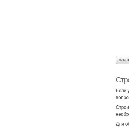
читат
Стро
Если 
вопро
Строи
необх
Для о