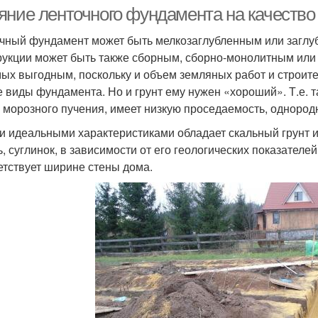
яние ленточного фундамента на качество
чный фундамент может быть мелкозаглубленным или заглу
рукции может быть также сборным, сборно-монолитным или
мых выгодным, поскольку и объем земляных работ и строит
е виды фундамента. Но и грунт ему нужен «хороший». Т.е. 
 морозного пучения, имеет низкую проседаемость, однородн
и идеальными характеристиками обладает скальный грунт и
ь, суглинок, в зависимости от его геологических показател
етствует ширине стены дома.