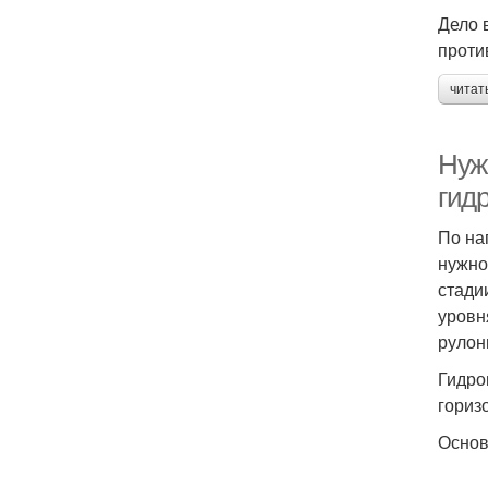
Дело 
проти
читат
Нуж
гид
По на
нужно
стади
уровн
рулон
Гидро
гориз
Основ