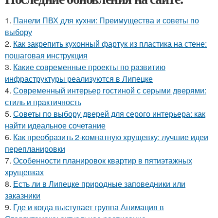
1.
Панели ПВХ для кухни: Преимущества и советы по
выбору
2.
Как закрепить кухонный фартук из пластика на стене:
пошаговая инструкция
3.
Какие современные проекты по развитию
инфраструктуры реализуются в Липецке
4.
Современный интерьер гостиной с серыми дверями:
стиль и практичность
5.
Советы по выбору дверей для серого интерьера: как
найти идеальное сочетание
6.
Как преобразить 2-комнатную хрущевку: лучшие идеи
перепланировки
7.
Особенности планировок квартир в пятиэтажных
хрущевках
8.
Есть ли в Липецке природные заповедники или
заказники
9.
Где и когда выступает группа Анимация в