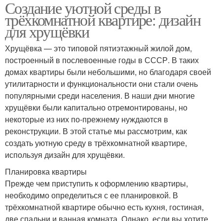
Создание уютной среды в
трёхкомнатной
трехкомнатной
трёхкомнатной квартире: дизайн
квартире
квартире
для хрущёвки
Хрущёвка — это типовой пятиэтажный жилой дом,
Трехкомнатная
построенный в послевоенные годы в СССР. В таких
Квартиры в хрущевке
квартира
домах квартиры были небольшими, но благодаря своей
утилитарности и функциональности они стали очень
популярными среди населения. В наши дни многие
Дизайн в
хрущёвки были капитально отремонтированы, но
трёхкомнатной
некоторые из них по-прежнему нуждаются в
квартире
реконструкции. В этой статье мы рассмотрим, как
создать уютную среду в трёхкомнатной квартире,
используя дизайн для хрущёвки.
Планировка квартиры
Прежде чем приступить к оформлению квартиры,
необходимо определиться с ее планировкой. В
трёхкомнатной квартире обычно есть кухня, гостиная,
две спальни и ванная комната. Однако, если вы хотите