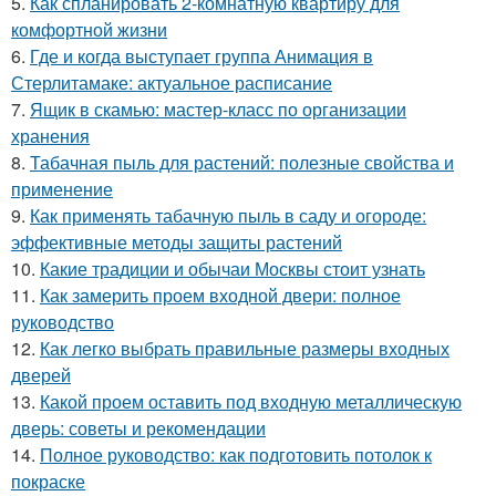
5.
Как спланировать 2-комнатную квартиру для
комфортной жизни
6.
Где и когда выступает группа Анимация в
Стерлитамаке: актуальное расписание
7.
Ящик в скамью: мастер-класс по организации
хранения
8.
Табачная пыль для растений: полезные свойства и
применение
9.
Как применять табачную пыль в саду и огороде:
эффективные методы защиты растений
10.
Какие традиции и обычаи Москвы стоит узнать
11.
Как замерить проем входной двери: полное
руководство
12.
Как легко выбрать правильные размеры входных
дверей
13.
Какой проем оставить под входную металлическую
дверь: советы и рекомендации
14.
Полное руководство: как подготовить потолок к
покраске