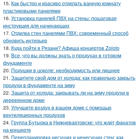
15.
Как быстро и красиво отделать ванную комнату
пластиковыми панелями
16.
Установка панелей ПВХ на стены: пошаговая
инструкция для начинающих
17.
Отделка стен панелями ПВХ: современный способ
обновить интерьер
18.
Куда пойти в Рязани? Афиша концертов Zoloto
19.
Все, что вы должны знать о продухах в готовом
фундаменте
20.
Подушки в цоколе: необходимость или лишнее
21.
Защитите свой дом от холода: как правильно закрыть
продухи в фундаменте на зиму
22.
Защита от холода: закрывать ли на зиму продухи в
деревянном доме
23.
Улучшите воздух в вашем доме с помощью
вентиляционных продухов
24.
Группа Бутырка в Нижневартовске: что ждет фанатов
на концерте
25.
Перепланировка несущих и ненесущих стен: как