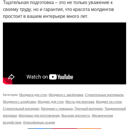
Тщательная подготовка – это не только уважение к
своему труду, но и гарантия, что красота молдингов
простоит в вашем интерьере много лет.
Категории:
Молдинги для стен
,
Молдинги с заклёпками
,
Строительные материалы
,
Молдинги с штифтами
,
Молдинг для стен
,
Места для монтажа
,
Молдинг на стене
,
Строительный материал
,
Материал с помощью
,
Прочный материал
,
Традиционный
материал
,
Материал для изготовления
,
Высокая прочность
,
Механические
воздействия
,
Атмосферные осадки