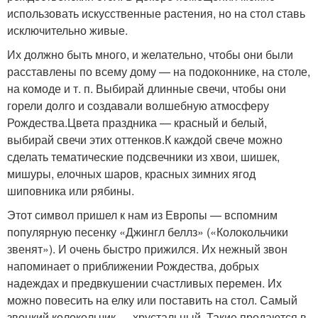
использовать искусственные растения, но на стол ставь
исключительно живые.
Их должно быть много, и желательно, чтобы они были
расставлены по всему дому — на подоконнике, на столе,
на комоде и т. п. Выбирай длинные свечи, чтобы они
горели долго и создавали волшебную атмосферу
Рождества.
Цвета праздника — красный и белый,
выбирай свечи этих оттенков.
К каждой свече можно
сделать тематические подсвечники из хвои, шишек,
мишуры, елочных шаров, красных зимних ягод
шиповника или рябины.
Этот символ пришел к нам из Европы — вспомним
популярную песенку «Джингл беллз» («Колокольчики
звенят»). И очень быстро прижился. Их нежный звон
напоминает о приближении Рождества, добрых
надеждах и предвкушении счастливых перемен. Их
можно повесить на елку или поставить на стол. Самый
звонкий колокольчик — хрустальный. Такие продаются в