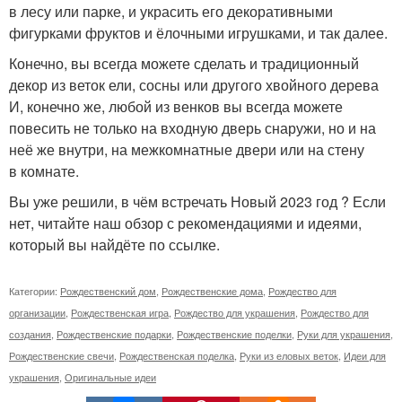
в лесу или парке, и украсить его декоративными
фигурками фруктов и ёлочными игрушками, и так далее.
Конечно, вы всегда можете сделать и традиционный
декор из веток ели, сосны или другого хвойного дерева
И, конечно же, любой из венков вы всегда можете
повесить не только на входную дверь снаружи, но и на
неё же внутри, на межкомнатные двери или на стену
в комнате.
Вы уже решили, в чём встречать Новый 2023 год ? Если
нет, читайте наш обзор с рекомендациями и идеями,
который вы найдёте по ссылке.
Категории:
Рождественский дом
,
Рождественские дома
,
Рождество для
организации
,
Рождественская игра
,
Рождество для украшения
,
Рождество для
создания
,
Рождественские подарки
,
Рождественские поделки
,
Руки для украшения
,
Рождественские свечи
,
Рождественская поделка
,
Руки из еловых веток
,
Идеи для
украшения
,
Оригинальные идеи