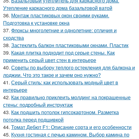
35.
Базальтовый утеплитель для каркасного дома.
Утепление каркасного дома базальтовой ватой
36.
Монтаж пластиковых окон своими руками.
Подготовка к установке окна
37.
Флоксы многолетние и однолетние: отличия и
сходства
38.
Застеклить балкон пластиковыми окнами. Пластик
39.
Какая плитка подходит под серые стены. Как
применить серый цвет стен в интерьере
40.
Советы по выбору теплого остекления для балкона и
лоджии. Что это такое и зачем оно нужно?
41.
Серый стиль: как использовать модный цвет в
интерьере
42.
Как правильно приклеить молдинг на покрашенные
стены: подробный инструктаж
43.
Как подшить потолок гипсокартоном. Разметка
потолка перед подшивкой
44.
Томат Дебют F1: Описание сорта и его особенности
45.
Кухня гостиная с печью камином. Выбор камина по