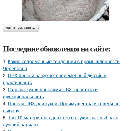
читать дальше →
Последние обновления на сайте:
1.
Какие современные тенденции в промышленности
Череповца
2.
ПВХ панели на кухне: современный дизайн и
практичность
3.
Отделка кухни панелями ПВХ: простота и
функциональность
4.
Панели ПВХ для кухни: Преимущества и советы по
выбору
5.
Топ-10 материалов для стен на кухне: как выбрать
лучший вариант