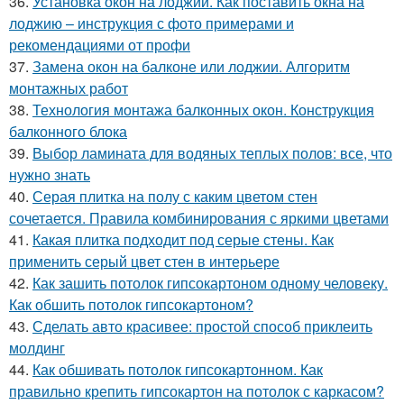
36.
Установка окон на лоджии. Как поставить окна на
лоджию – инструкция с фото примерами и
рекомендациями от профи
37.
Замена окон на балконе или лоджии. Алгоритм
монтажных работ
38.
Технология монтажа балконных окон. Конструкция
балконного блока
39.
Выбор ламината для водяных теплых полов: все, что
нужно знать
40.
Серая плитка на полу с каким цветом стен
сочетается. Правила комбинирования с яркими цветами
41.
Какая плитка подходит под серые стены. Как
применить серый цвет стен в интерьере
42.
Как зашить потолок гипсокартоном одному человеку.
Как обшить потолок гипсокартоном?
43.
Сделать авто красивее: простой способ приклеить
молдинг
44.
Как обшивать потолок гипсокартонном. Как
правильно крепить гипсокартон на потолок с каркасом?