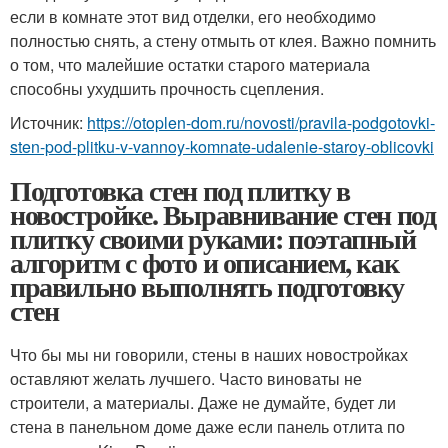
если в комнате этот вид отделки, его необходимо
полностью снять, а стену отмыть от клея. Важно помнить
о том, что малейшие остатки старого материала
способны ухудшить прочность сцепления.
Источник:
https://otoplen-dom.ru/novosti/pravila-podgotovki-
sten-pod-plitku-v-vannoy-komnate-udalenie-staroy-oblicovki
Подготовка стен под плитку в
новостройке. Выравнивание стен под
плитку своими руками: поэтапный
алгоритм с фото и описанием, как
правильно выполнять подготовку
стен
Что бы мы ни говорили, стены в наших новостройках
оставляют желать лучшего. Часто виноваты не
строители, а материалы. Даже не думайте, будет ли
стена в панельном доме даже если панель отлита по