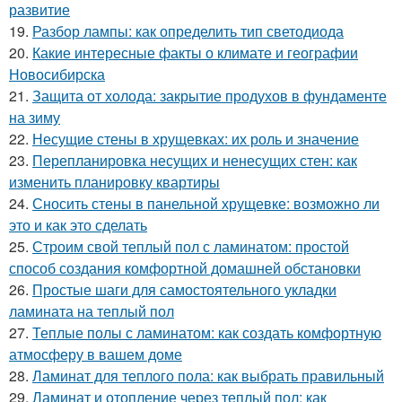
развитие
19.
Разбор лампы: как определить тип светодиода
20.
Какие интересные факты о климате и географии
Новосибирска
21.
Защита от холода: закрытие продухов в фундаменте
на зиму
22.
Несущие стены в хрущевках: их роль и значение
23.
Перепланировка несущих и ненесущих стен: как
изменить планировку квартиры
24.
Сносить стены в панельной хрущевке: возможно ли
это и как это сделать
25.
Строим свой теплый пол с ламинатом: простой
способ создания комфортной домашней обстановки
26.
Простые шаги для самостоятельного укладки
ламината на теплый пол
27.
Теплые полы с ламинатом: как создать комфортную
атмосферу в вашем доме
28.
Ламинат для теплого пола: как выбрать правильный
29.
Ламинат и отопление через теплый пол: как