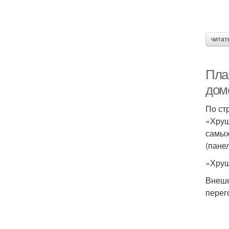
читат
Пла
домо
По ст
«Хрущ
самых
(пане
«Хрущ
Внешн
перег