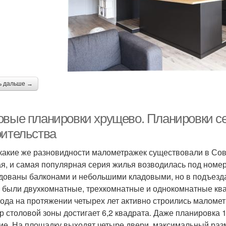
ь дальше →
овые планировки хрущево. Планировки се
оительства
 какие же разновидности малометражек существовали в Сов
я, и самая популярная серия жилья возводилась под номер
дованы балконами и небольшими кладовыми, но в подъездах
 были двухкомнатные, трехкомнатные и однокомнатные ква
года на протяжении четырех лет активно строились маломет
р столовой зоны достигает 6,2 квадрата. Даже планировка 
ие. На площадку выходят четыре двери, максимальный раз