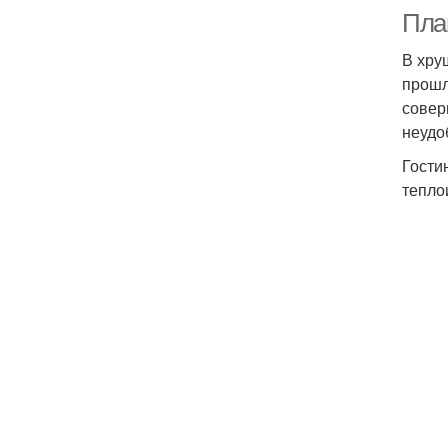
Пла
В хру
прошл
совер
неудо
Гости
тепло