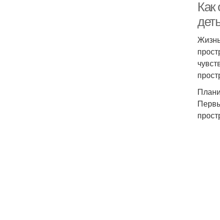
Как 
дет
Жизнь
прост
чувст
прост
Плани
Первы
прост