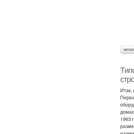
читат
Тип
стр
Итак,
Перва
обору
домах
1963 
разме
налич