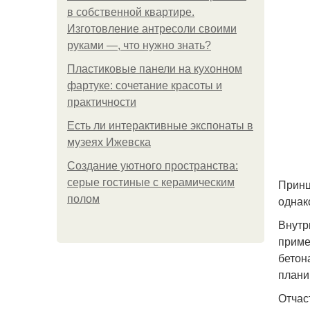
в собственной квартире.
Изготовление антресоли своими
руками —, что нужно знать?
Пластиковые панели на кухонном
фартуке: сочетание красоты и
практичности
Есть ли интерактивные экспонаты в
музеях Ижевска
Создание уютного пространства:
серые гостиные с керамическим
Принц
полом
однак
Внутр
приме
бетон
плани
Отчас