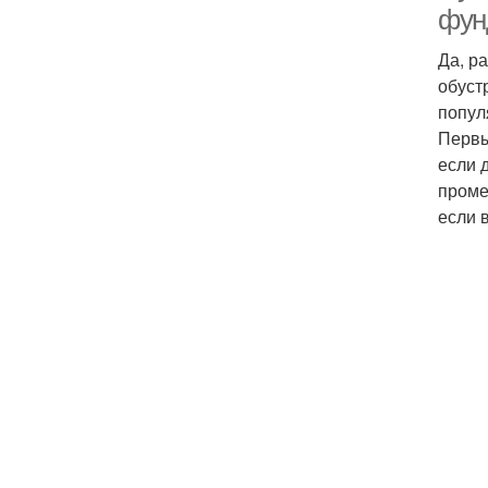
фун
Да, р
обуст
попул
Первы
если 
проме
если 