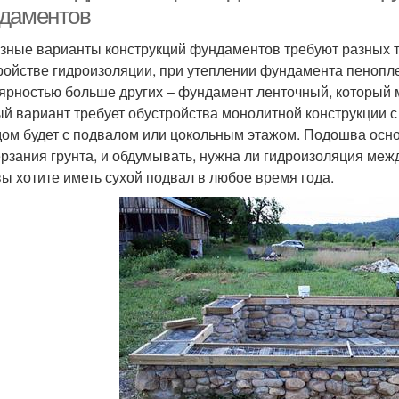
даментов
азные варианты конструкций фундаментов требуют разных те
ройстве гидроизоляции, при утеплении фундамента пеноп
ярностью больше других – фундамент ленточный, который м
й вариант требует обустройства монолитной конструкции с 
дом будет с подвалом или цокольным этажом. Подошва осн
рзания грунта, и обдумывать, нужна ли гидроизоляция меж
вы хотите иметь сухой подвал в любое время года.