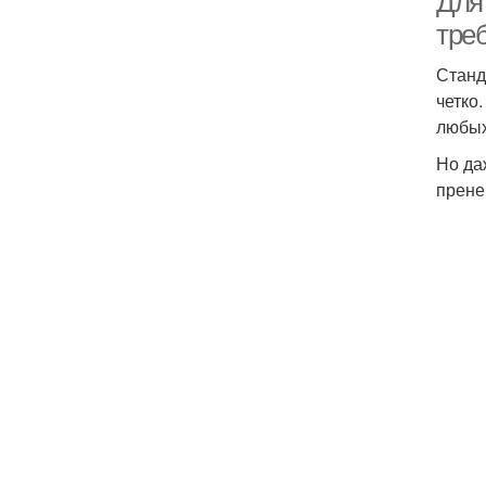
Для
тре
Станд
четко
любых
Но да
прене