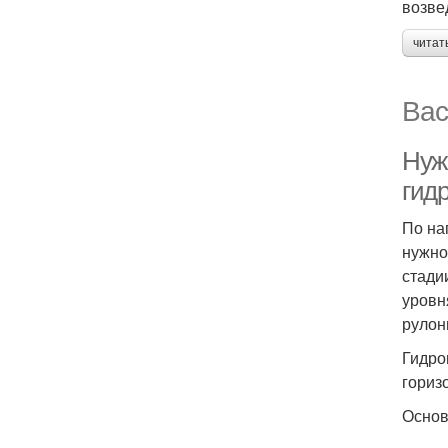
возве
читат
Вас
Нуж
гид
По на
нужно
стади
уровн
рулон
Гидро
гориз
Основ