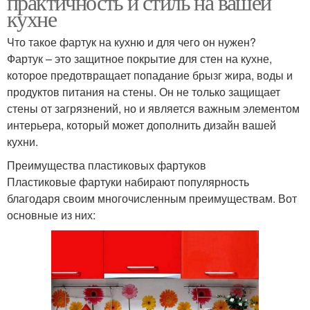
практичность и стиль на вашей
кухне
Что такое фартук на кухню и для чего он нужен?
Фартук для
Фартук – это защитное покрытие для стен на кухне,
Фартук для защиты
комфортного
которое предотвращает попадание брызг жира, воды и
использования
продуктов питания на стены. Он не только защищает
стены от загрязнений, но и является важным элементом
интерьера, который может дополнить дизайн вашей
Фартук из акрилового
Кухонный фартук
кухни.
стекла
Преимущества пластиковых фартуков
Пластиковые фартуки набирают популярность
благодаря своим многочисленным преимуществам. Вот
Фартуки с фруктово-
Фартук в стиральной
основные из них:
ягодными рисунками
машине
Стильный фартук
Материалы на кухне