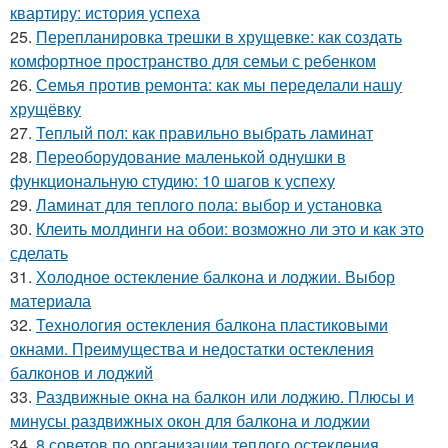
квартиру: история успеха
25.
Перепланировка трешки в хрущевке: как создать
комфортное пространство для семьи с ребенком
26.
Семья против ремонта: как мы переделали нашу
хрущёвку
27.
Теплый пол: как правильно выбрать ламинат
28.
Переоборудование маленькой однушки в
функциональную студию: 10 шагов к успеху
29.
Ламинат для теплого пола: выбор и установка
30.
Клеить молдинги на обои: возможно ли это и как это
сделать
31.
Холодное остекление балкона и лоджии. Выбор
материала
32.
Технология остекления балкона пластиковыми
окнами. Преимущества и недостатки остекления
балконов и лоджий
33.
Раздвижные окна на балкон или лоджию. Плюсы и
минусы раздвижных окон для балкона и лоджии
34.
8 советов по организации теплого остекления