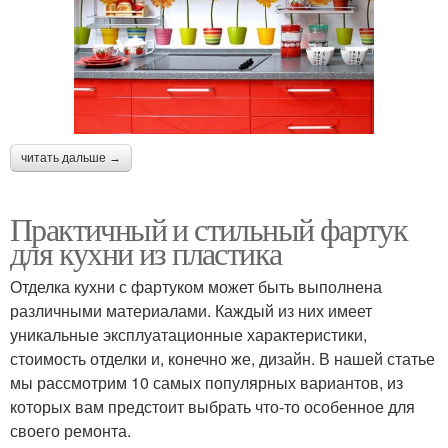
Тканевые фартуки
Фартук по сравнению
читать дальше →
Мрамор для кухни
Мраморный фартук
Практичный и стильный фартук
для кухни из пластика
Фартук из натурального
Отделка кухни с фартуком может быть выполнена
Камень для фартука
камня
различными материалами. Каждый из них имеет
уникальные эксплуатационные характеристики,
стоимость отделки и, конечно же, дизайн. В нашей статье
мы рассмотрим 10 самых популярных вариантов, из
которых вам предстоит выбрать что-то особенное для
своего ремонта.