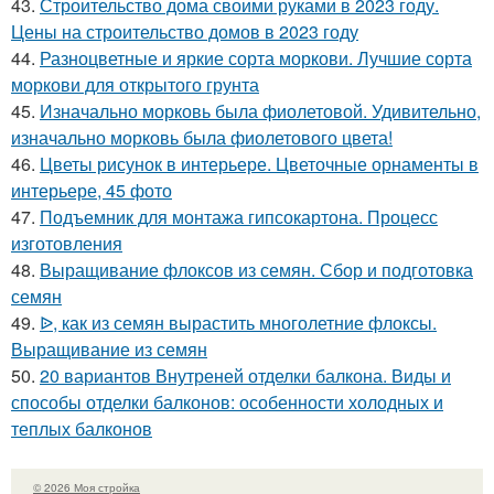
43.
Строительство дома своими руками в 2023 году.
Цены на строительство домов в 2023 году
44.
Разноцветные и яркие сорта моркови. Лучшие сорта
моркови для открытого грунта
45.
Изначально морковь была фиолетовой. Удивительно,
изначально морковь была фиолетового цвета!
46.
Цветы рисунок в интерьере. Цветочные орнаменты в
интерьере, 45 фото
47.
Подъемник для монтажа гипсокартона. Процесс
изготовления
48.
Выращивание флоксов из семян. Сбор и подготовка
семян
49.
ᐉ, как из семян вырастить многолетние флоксы.
Выращивание из семян
50.
20 вариантов Внутреней отделки балкона. Виды и
способы отделки балконов: особенности холодных и
теплых балконов
© 2026 Моя стройка