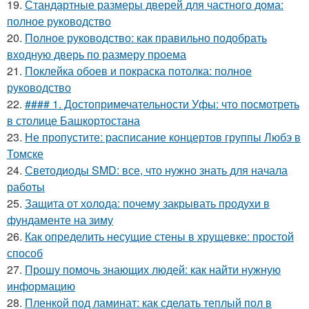
19.
Стандартные размеры дверей для частного дома:
полное руководство
20.
Полное руководство: как правильно подобрать
входную дверь по размеру проема
21.
Поклейка обоев и покраска потолка: полное
руководство
22.
#### 1. Достопримечательности Уфы: что посмотреть
в столице Башкортостана
23.
Не пропустите: расписание концертов группы Любэ в
Томске
24.
Светодиоды SMD: все, что нужно знать для начала
работы
25.
Защита от холода: почему закрывать продухи в
фундаменте на зиму
26.
Как определить несущие стены в хрущевке: простой
способ
27.
Прошу помочь знающих людей: как найти нужную
информацию
28.
Пленкой под ламинат: как сделать теплый пол в