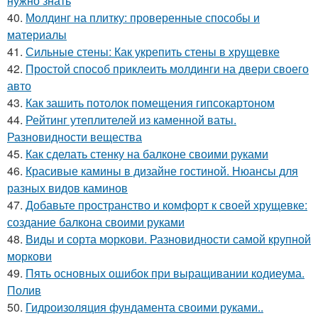
нужно знать
40.
Молдинг на плитку: проверенные способы и
материалы
41.
Сильные стены: Как укрепить стены в хрущевке
42.
Простой способ приклеить молдинги на двери своего
авто
43.
Как зашить потолок помещения гипсокартоном
44.
Рейтинг утеплителей из каменной ваты.
Разновидности вещества
45.
Как сделать стенку на балконе своими руками
46.
Красивые камины в дизайне гостиной. Нюансы для
разных видов каминов
47.
Добавьте пространство и комфорт к своей хрущевке:
создание балкона своими руками
48.
Виды и сорта моркови. Разновидности самой крупной
моркови
49.
Пять основных ошибок при выращивании кодиеума.
Полив
50.
Гидроизоляция фундамента своими руками..