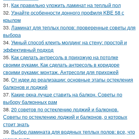
31.
Как правильно уложить ламинат на теплый пол
32.
Узнайте особенности донного профиля KBE 58 с
крылом
33.
Ламинат для теплых полов: проверенные советы для
выбора
34.
Умный способ клеить молдинг на стену: простой и
эффективный подход
35.
Как сделать антресоль в прихожую на потолке
своими руками. Как сделать антресоль в коридоре
своими руками: монтаж. Антресоли для прихожей
36.
От идеи до реализации: основные этапы остекления
балконов и лоджий
37.
Какие окна лучше ставить на балкон. Советы по
выбору балконных рам
38.
20 советов по остеклению лоджий и балконов.
Советы по остеклению лоджий и балконов, о которых
стоит знать
39.
Выбор ламината для водяных теплых полов: все, что