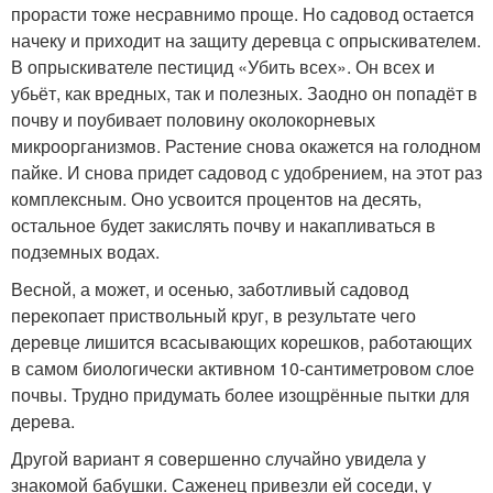
прорасти тоже несравнимо проще. Но садовод остается
начеку и приходит на защиту деревца с опрыскивателем.
В опрыскивателе пестицид «Убить всех». Он всех и
убьёт, как вредных, так и полезных. Заодно он попадёт в
почву и поубивает половину околокорневых
микроорганизмов. Растение снова окажется на голодном
пайке. И снова придет садовод с удобрением, на этот раз
комплексным. Оно усвоится процентов на десять,
остальное будет закислять почву и накапливаться в
подземных водах.
Весной, а может, и осенью, заботливый садовод
перекопает приствольный круг, в результате чего
деревце лишится всасывающих корешков, работающих
в самом биологически активном 10-сантиметровом слое
почвы. Трудно придумать более изощрённые пытки для
дерева.
Другой вариант я совершенно случайно увидела у
знакомой бабушки. Саженец привезли ей соседи, у