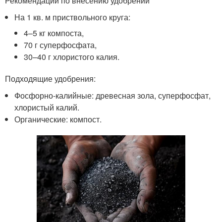
Рекомендации по внесению удобрений
На 1 кв. м приствольного круга:
4–5 кг компоста,
70 г суперфосфата,
30–40 г хлористого калия.
Подходящие удобрения:
Фосфорно-калийные: древесная зола, суперфосфат,
хлористый калий.
Органические: компост.