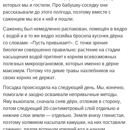
которых мы и гостили. Про бабушку-соседку они
рассказывали до этого полгода, поэтому вместе с
саженцем мы все к ней и пошли.
Саженец был немедленно распакован, помещён в ведро
с водой и в то же ведро хозяйка бросила кусочек дёрна
со словами: «Пусть привыкает!». С точки зрения
биологии совершенно правильно: растение на стадии
насыщения водой притянет к корням всевозможных
полезных микроорганизмов, которых именно в дёрне
максимум. Потому что дикие травы нахлебников на
своих корнях не держат.
Посадка происходила на следующий день. Мы, конечно,
помогали и заодно осваивали непривычные методы.
Яму выкопали, сначала сняв дёрн, отложив в сторону,
потом следующий 20-сантиметровый слой отдельно и
нижние слои земли — отдельно. Земля внизу глинистая,
поэтому холмиком насыпали камушки, на них поставили
саженец, рядом воткнули крепкий кол и начали