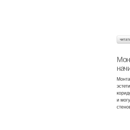
читат
Мон
нач
Монта
эстет
корид
и мог
стено