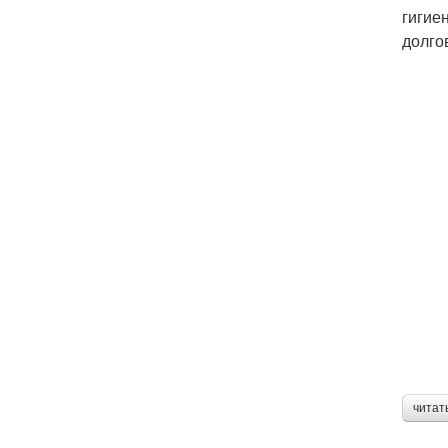
гигие
долго
читат