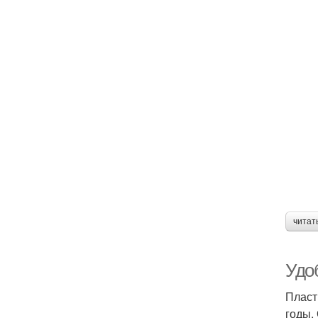
читат
Удо
Пласт
годы.