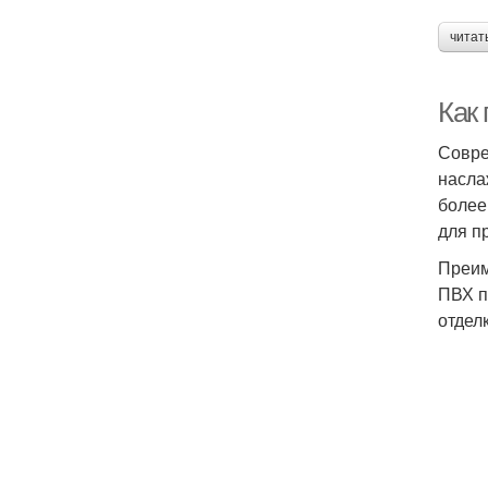
читат
Как
Совре
насла
более
для п
Преим
ПВХ п
отдел