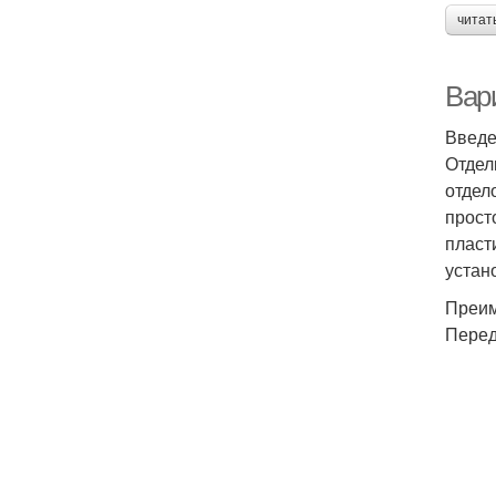
читат
Вар
Введ
Отдел
отдел
прост
пласт
устан
Преим
Перед