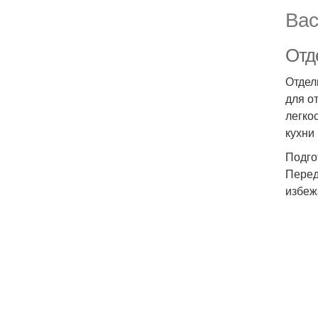
Вас
Отд
Отдел
для о
легко
кухни
Подго
Перед
избеж