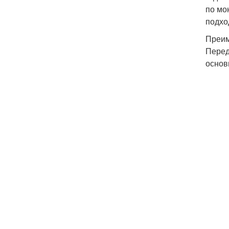
по мо
подхо
Преим
Перед
основ