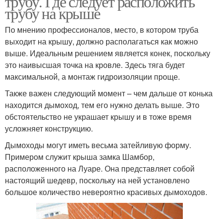
трубу. Где следует расположить
трубу на крыше
По мнению профессионалов, место, в котором труба
Трубы на шиферной
Трубы на битумной
выходит на крышу, должно располагаться как можно
крыше
крыше
выше. Идеальным решением является конек, поскольку
это наивысшая точка на кровле. Здесь тяга будет
максимальной, а монтаж гидроизоляции проще.
Также важен следующий момент – чем дальше от конька
находится дымоход, тем его нужно делать выше. Это
обстоятельство не украшает крышу и в тоже время
усложняет конструкцию.
Дымоходы могут иметь весьма затейливую форму.
Примером служит крыша замка Шамбор,
расположенного на Луаре. Она представляет собой
настоящий шедевр, поскольку на ней установлено
большое количество невероятно красивых дымоходов.