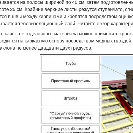
аивается на полосы шириной по 40 см, затем подготовле
соте 25 см. Крайние верхние листы режутся ступенчато, сги
тся в швы между кирпичами и крепятся посредством оцинк
ывается теплоизоляционный слой. Читайте обзор характери
 в качестве отделочного материала можно применить кров
водится на каркасную основу посредством медных гвоздей
наклона не менее двадцати двух градусов.