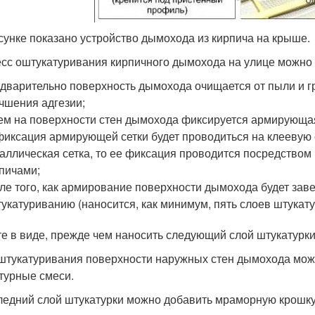
сунке показано устройство дымохода из кирпича на крыше.
сс оштукатуривания кирпичного дымохода на улице можно р
дварительно поверхность дымохода очищается от пыли и гр
чшения адгезии;
ем на поверхности стен дымохода фиксируется армирующая 
фиксация армирующей сетки будет проводиться на клеевую о
аллическая сетка, то ее фиксация проводится посредство
пичами;
ле того, как армирование поверхности дымохода будет зав
укатуриванию (наносится, как минимум, пять слоев штукату
е в виде, прежде чем наносить следующий слой штукатурк
штукатуривания поверхности наружных стен дымохода мож
турные смеси.
ледний слой штукатурки можно добавить мраморную крошку