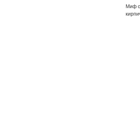
Миф о
кирпи