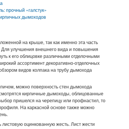
ча
ль: прочный «галстук»
 кирпичных дымоходов
оженной на крыше, так как именно эта часть
. Для улучшения внешнего вида и повышения
нуть к его облицовке различными отделочными
широкий ассортимент декоративно-отделочных
обзором видов колпака на трубу дымохода
рпичом, можно поверхность стен дымохода
о смотрятся кирпичные дымоходы, облицованные
выбор пришелся на черепицу или профнастил, то
профиля. На каркасной основе также можно
ень.
ь листовую оцинкованную жесть. Лист жести