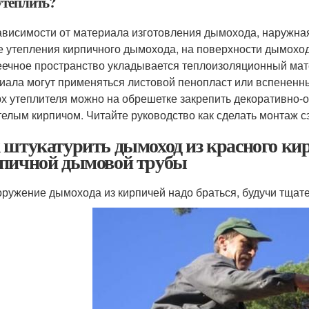
утеплить?
ависимости от материала изготовления дымохода, наружная
е утепления кирпичного дымохода, на поверхности дымоход
ечное пространство укладывается теплоизоляционный мате
иала могут применяться листовой пенопласт или вспененны
х утеплителя можно на обрешетке закрепить декоративно-
телым кирпичом. Читайте руководство как сделать монтаж с
 штукатурить дымоход из красного ки
пичной дымовой трубы
оружение дымохода из кирпичей надо браться, будучи тщат