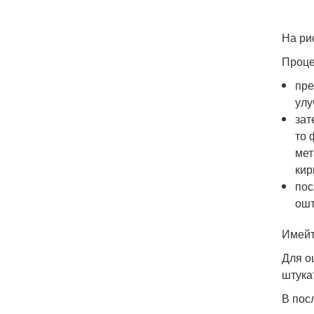
На ри
Проце
пре
улу
зат
то 
мет
кир
пос
ошт
Имейт
Для о
штука
В пос