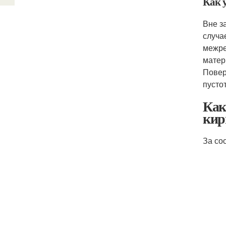
Как 
Вне з
случа
межре
матер
Повер
пусто
Как
кир
За со