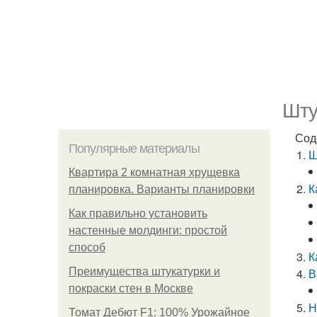
Шту
Сод
Популярные материалы
Ш
Квартира 2 комнатная хрущевка
К
планировка. Варианты планировки
Как правильно установить
настенные молдинги: простой
способ
К
Преимущества штукатурки и
В
покраски стен в Москве
Н
Томат Дебют F1: 100% Урожайное