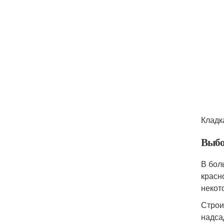
Кладк
Выбо
В бол
красн
некот
Строи
надса