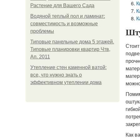
К
Растение для Вашего Сада
К
Водяной теплый пол и ламинат:
К
совместимость и возможные
Шту
проблемы
Типовые панельные дома 5 этажей.
Стоит
Типовые планировки квартир Чтв,
подве
Ап. 2011
прочн
Утепление стен каменной ватой:
матер
все, что нужно знать о
матер
эффективном утеплении дома
можно
Помим
оштук
гибко
потре
закре
Как в