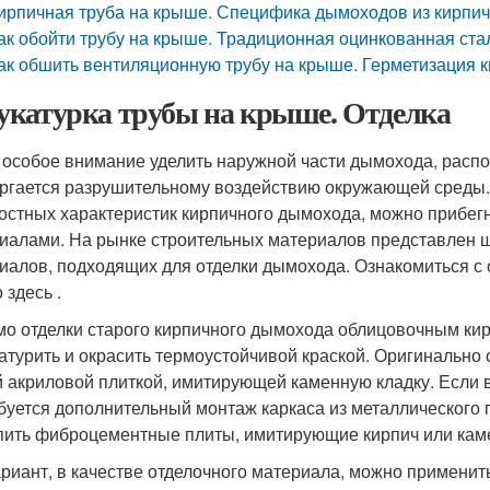
ирпичная труба на крыше. Специфика дымоходов из кирпи
ак обойти трубу на крыше. Традиционная оцинкованная ста
ак обшить вентиляционную трубу на крыше. Герметизация
катурка трубы на крыше. Отделка
 особое внимание уделить наружной части дымохода, распол
ргается разрушительному воздействию окружающей среды
остных характеристик кирпичного дымохода, можно прибег
иалами. На рынке строительных материалов представлен 
иалов, подходящих для отделки дымохода. Ознакомиться с 
 здесь .
о отделки старого кирпичного дымохода облицовочным ки
атурить и окрасить термоустойчивой краской. Оригинальн
й акриловой плиткой, имитирующей каменную кладку. Если 
буется дополнительный монтаж каркаса из металлического 
пить фиброцементные плиты, имитирующие кирпич или кам
ариант, в качестве отделочного материала, можно применит