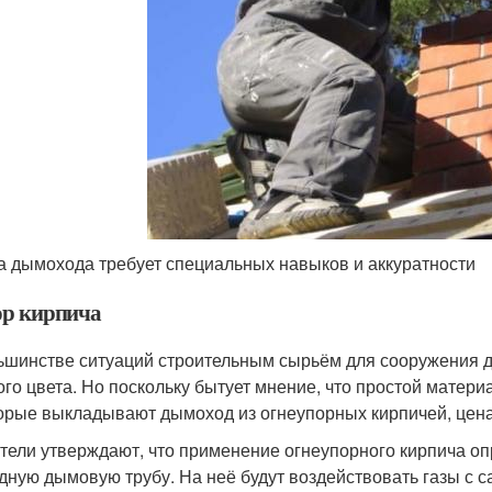
а дымохода требует специальных навыков и аккуратности
р кирпича
ьшинстве ситуаций строительным сырьём для сооружения 
ого цвета. Но поскольку бытует мнение, что простой матер
орые выкладывают дымоход из огнеупорных кирпичей, цена
тели утверждают, что применение огнеупорного кирпича опр
дную дымовую трубу. На неё будут воздействовать газы с 