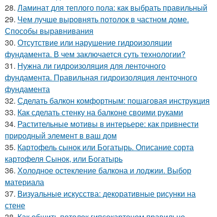
28.
Ламинат для теплого пола: как выбрать правильный
29.
Чем лучше выровнять потолок в частном доме.
Способы выравнивания
30.
Отсутствие или нарушение гидроизоляции
фундамента. В чем заключается суть технологии?
31.
Нужна ли гидроизоляция для ленточного
фундамента. Правильная гидроизоляция ленточного
фундамента
32.
Сделать балкон комфортным: пошаговая инструкция
33.
Как сделать стенку на балконе своими руками
34.
Растительные мотивы в интерьере: как привнести
природный элемент в ваш дом
35.
Картофель сынок или Богатырь. Описание сорта
картофеля Сынок, или Богатырь
36.
Холодное остекление балкона и лоджии. Выбор
материала
37.
Визуальные искусства: декоративные рисунки на
стене
38.
Как обшить потолок гипсокартоном правильно.