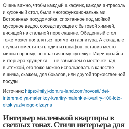
Очень важно, чтобы каждый шкафчик, каждая антресоль
и кухонный стол, были многофункциональными.
Встроенная посудомойка, спрятанное под мойкой
мусорное ведро, соседствующее с бытовой химией,
висящей на стальной перекладине. Обеденный стол
тоже может появляться прямо из гарнитура. А складные
стулья поместятся в один из шкафов, оставив место
миниатюрному, но практичному «уголку». Идеи дизайна
интерьера хрущевки — не забываем о местечке над
вытяжкой, его тоже можно использовать в качестве
ящичка, скажем, для бокалов, или другой торжественной
посуды.
Источник:
https://milyj-dom.ru-land.com/novosti/idei-
interera-dlya-malenkoy-kvartiry-malenkie-kvartiry-100-foto-
eksklyuzivnogo-dizayna
Интерьер маленькой квартиры в
светлых тонах. Стили интерьера для