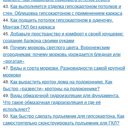
43.
Как выполняется отделка гипсокартоном потолков и
стен. Облицовка гипсокартоном с применением каркаса
44.
Как подшить потолок гипсокартоном в одиночку.
Монтаж ГКЛ без каркаса
45.
Добавьте пространство и комфорт к своей хрущевке:
создание балкона своими руками
46.
Почему морковь светлого цвета. Воронежским
огородникам: почему морковь урождается бледная или
«рогатая»
47.
Виды и сорта моркови. Разновидности самой крупной
моркови
48.
Как вырастить кротон дома на подоконнике. Как
быстро «развести» кротоны на подоконнике?
49.
Виды обмазочной гидроизоляции для фундамента.
Что такое обмазочная гидроизоляция и где её
используют?
50.
Как быстро сделать подъемник для гипсокартона. Как
самостоятельно сконструировать подъемник для ГКЛ?