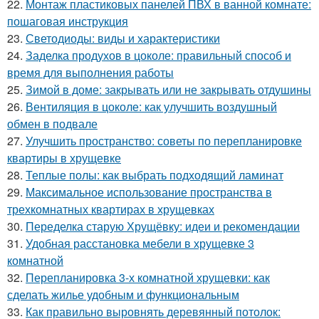
22.
Монтаж пластиковых панелей ПВХ в ванной комнате:
пошаговая инструкция
23.
Светодиоды: виды и характеристики
24.
Заделка продухов в цоколе: правильный способ и
время для выполнения работы
25.
Зимой в доме: закрывать или не закрывать отдушины
26.
Вентиляция в цоколе: как улучшить воздушный
обмен в подвале
27.
Улучшить пространство: советы по перепланировке
квартиры в хрущевке
28.
Теплые полы: как выбрать подходящий ламинат
29.
Максимальное использование пространства в
трехкомнатных квартирах в хрущевках
30.
Переделка старую Хрущёвку: идеи и рекомендации
31.
Удобная расстановка мебели в хрущевке 3
комнатной
32.
Перепланировка 3-х комнатной хрущевки: как
сделать жилье удобным и функциональным
33.
Как правильно выровнять деревянный потолок: