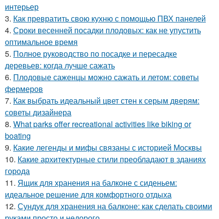
интерьер
3.
Как превратить свою кухню с помощью ПВХ панелей
4.
Сроки весенней посадки плодовых: как не упустить
оптимальное время
5.
Полное руководство по посадке и пересадке
деревьев: когда лучше сажать
6.
Плодовые саженцы можно сажать и летом: советы
фермеров
7.
Как выбрать идеальный цвет стен к серым дверям:
советы дизайнера
8.
What parks offer recreational activities like biking or
boating
9.
Какие легенды и мифы связаны с историей Москвы
10.
Какие архитектурные стили преобладают в зданиях
города
11.
Ящик для хранения на балконе с сиденьем:
идеальное решение для комфортного отдыха
12.
Сундук для хранения на балконе: как сделать своими
руками просто и недорого