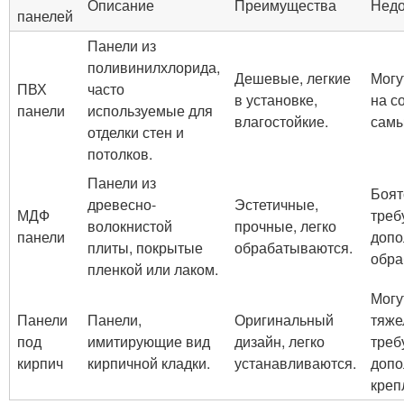
Описание
Преимущества
Недо
панелей
Панели из
поливинилхлорида,
Дешевые, легкие
Могу
ПВХ
часто
в установке,
на с
панели
используемые для
влагостойкие.
самы
отделки стен и
потолков.
Панели из
Боят
древесно-
Эстетичные,
МДФ
треб
волокнистой
прочные, легко
панели
допо
плиты, покрытые
обрабатываются.
обра
пленкой или лаком.
Могу
Панели
Панели,
Оригинальный
тяже
под
имитирующие вид
дизайн, легко
треб
кирпич
кирпичной кладки.
устанавливаются.
допо
креп