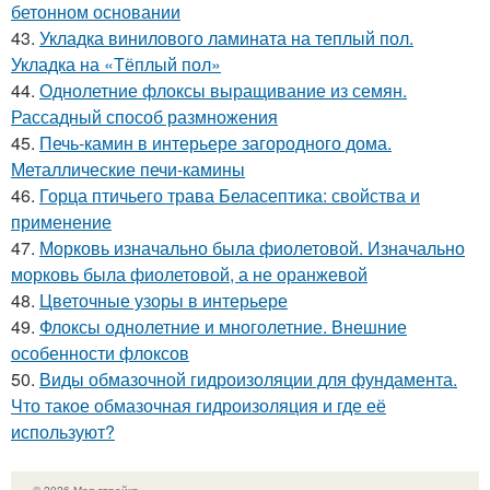
бетонном основании
43.
Укладка винилового ламината на теплый пол.
Укладка на «Тёплый пол»
44.
Однолетние флоксы выращивание из семян.
Рассадный способ размножения
45.
Печь-камин в интерьере загородного дома.
Металлические печи-камины
46.
Горца птичьего трава Беласептика: свойства и
применение
47.
Морковь изначально была фиолетовой. Изначально
морковь была фиолетовой, а не оранжевой
48.
Цветочные узоры в интерьере
49.
Флоксы однолетние и многолетние. Внешние
особенности флоксов
50.
Виды обмазочной гидроизоляции для фундамента.
Что такое обмазочная гидроизоляция и где её
используют?