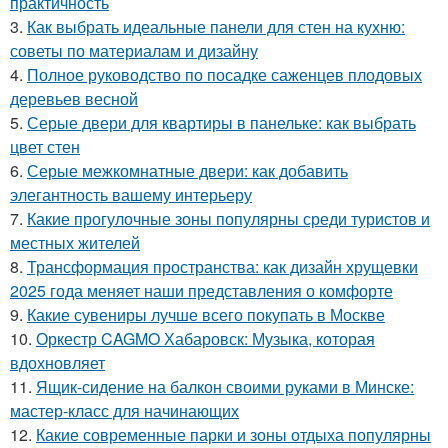
практичность
3.
Как выбрать идеальные панели для стен на кухню:
советы по материалам и дизайну
4.
Полное руководство по посадке саженцев плодовых
деревьев весной
5.
Серые двери для квартиры в панельке: как выбрать
цвет стен
6.
Серые межкомнатные двери: как добавить
элегантность вашему интерьеру
7.
Какие прогулочные зоны популярны среди туристов и
местных жителей
8.
Трансформация пространства: как дизайн хрущевки
2025 года меняет наши представления о комфорте
9.
Какие сувениры лучше всего покупать в Москве
10.
Оркестр CAGMO Хабаровск: Музыка, которая
вдохновляет
11.
Ящик-сидение на балкон своими руками в Минске:
мастер-класс для начинающих
12.
Какие современные парки и зоны отдыха популярны