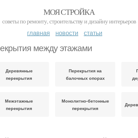
МОЯ СТРОЙКА
советы по ремонту, строительству и дизайну интерьеров
главная
новости
статьи
екрытия между этажами
Деревянные
Перекрытия на
перекрытия
балочных опорах
де
Межэтажные
Монолитно-бетонные
Дерев
перекрытия
перекрытия
Перекрытия в
Перекрытия в доме
Цел