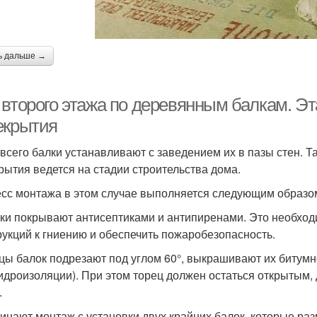
ь дальше →
второго этажа по деревянным балкам. Эта
екрытия
всего балки устанавливают с заведением их в пазы стен. Т
рытия ведется на стадии строительства дома.
сс монтажа в этом случае выполняется следующим образо
лки покрывают антисептиками и антипиренами. Это необход
рукций к гниению и обеспечить пожаробезопасность.
нцы балок подрезают под углом 60°, выкрашивают их битум
гидроизоляции). При этом торец должен остаться открытым,
.
чинают монтаж с установки двух крайних балок, которые ра