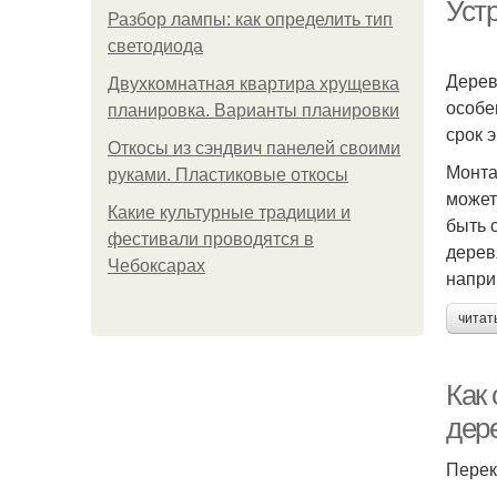
Уст
Разбор лампы: как определить тип
светодиода
Дерев
Двухкомнатная квартира хрущевка
особе
планировка. Варианты планировки
срок 
Откосы из сэндвич панелей своими
Монта
руками. Пластиковые откосы
может
Какие культурные традиции и
быть 
фестивали проводятся в
дерев
Чебоксарах
напри
читат
Как
дер
Перек