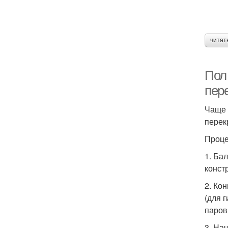
читат
Пол 
пер
Чаще 
перек
Проце
1. Ба
конст
2. Ко
(для 
паров
3. На