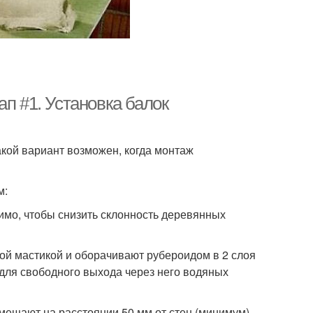
п #1. Установка балок
акой вариант возможен, когда монтаж
м:
имо, чтобы снизить склонность деревянных
ной мастикой и оборачивают рубероидом в 2 слоя
 для свободного выхода через него водяных
змещают на расстоянии 50 мм от стен (минимум).