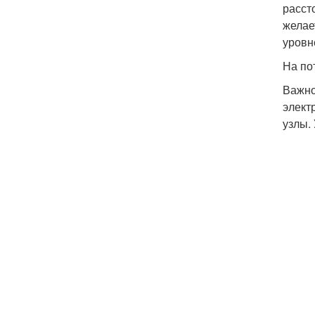
расст
желае
уровн
На по
Важно
элект
узлы.