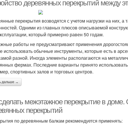
газобетонном доме
ройство деревянных перекрытий между э
янные перекрытия возводятся с учетом нагрузки на них, а т
Перекрытия для
Межэтажное
нностей. Одними из главных плюсов описываемой конструк
сооружения
перекрытие
де
эксплуатации, который примерно равен 50 годам.
жные работы не предусматривают применения дорогостоящ
е использовать обычные инструменты, которые есть в арсе
самой разной. Иногда элементы располагаются на металли
янных фермах. Последние варианты принято использовать
мер, спортивных залов и торговых центров.
ь дальше →
 сделать межэтажное перекрытие в доме.
евянных перекрытий
рытия по деревянным балкам рекомендуется применять: