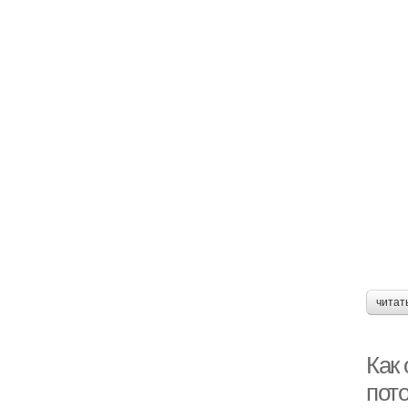
читат
Как
пото