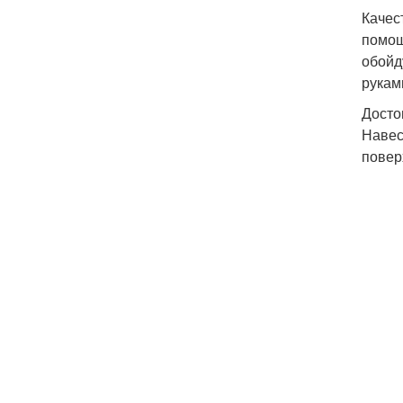
Качес
помощ
обойд
рукам
Досто
Навес
повер