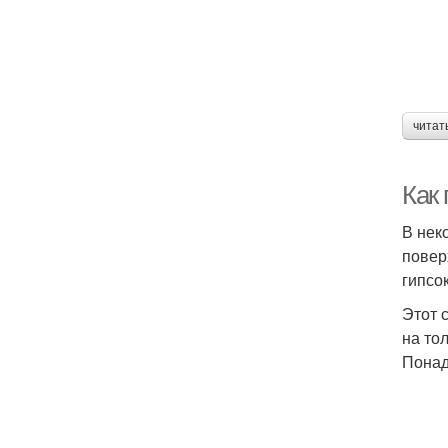
читат
Как
В нек
повер
гипсо
Этот 
на то
Понад