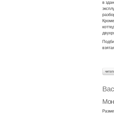
в зда
экспл
разбо
Кроме
котте
двухр
Подби
взята
читат
Вас
Монт
Разме