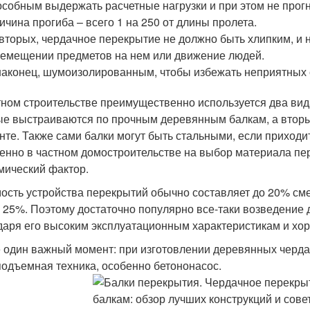
собным выдержать расчетные нагрузки и при этом не прогн
ичина прогиба – всего 1 на 250 от длины пролета.
вторых, чердачное перекрытие не должно быть хлипким, и н
емещении предметов на нем или движение людей.
наконец, шумоизолированным, чтобы избежать неприятных с
тном строительстве преимущественно используется два ви
е выстраиваются по прочным деревянным балкам, а вторые
нте. Также сами балки могут быть стальными, если приход
енно в частном домостроительстве на выбор материала пер
мический фактор.
ость устройства перекрытий обычно составляет до 20% смет
 25%. Поэтому достаточно популярно все-таки возведение 
даря его высоким эксплуатационным характеристикам и хо
 один важный момент: при изготовлении деревянных черда
подъемная техника, особенно бетононасос.