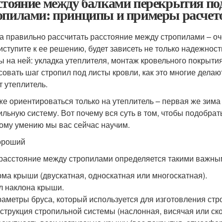
стояние между балками перекрытия под
опилами: принципы и примеры расчет
а правильно рассчитать расстояние между стропилами – оче
иступите к ее решению, будет зависеть не только надежнос
ы на ней: укладка утеплителя, монтаж кровельного покрыти
совать шаг стропил под листы кровли, как это многие делаю
т утеплитель.
же ориентироваться только на утеплитель – первая же зима
ильную систему. Вот почему вся суть в том, чтобы подобрат
тому умению мы вас сейчас научим.
ороший
 расстояние между стропилами определяется такими важны
ма крыши (двускатная, односкатная или многоскатная).
л наклона крыши.
аметры бруса, который используется для изготовления стр
струкция стропильной системы (наслонная, висячая или ск