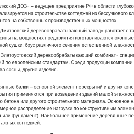
лжский ДОЗ» – ведущее предприятие РФ в области глубоко
ализируется на строительстве коттеджей из бессучкового кл
нтов на собственных производственных мощностях.
Дмитровский деревообрабатывающий завод» работает с таки
сины на мощностях предприятия изготавливаются оконные 
ной сушки, брус различного сечения естественной влажност
Златоустовский деревообрабатывающий комбинат» специал
ий по европейским стандартам. Среди продукции компании е
ва сосны, другие изделия.
янные балки – основной элемент перекрытий и других кон
рытия применяются при возведении зданий малой этажности
го бетона или другого строительного материала. Основное 
мерное распределение нагрузки по конструктивным элемен
ы или фундамент). Наибольшее применение деревянные пер
тажных коттеджей.