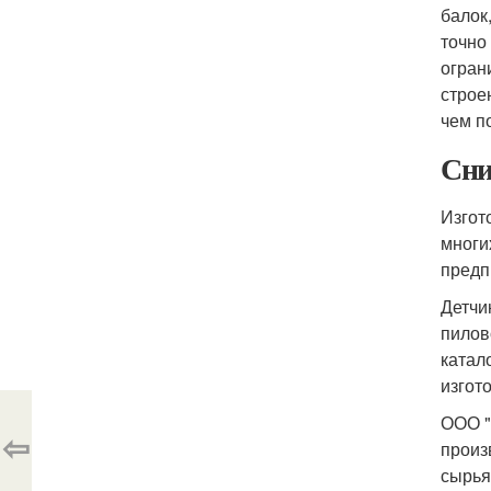
балок
точно
огран
строе
чем п
Сни
Изгот
многи
предп
Детчи
пилов
катал
изгот
ООО "
⇦
произ
сырья