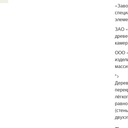
«Заво
специ
элеме
ЗАО «
древе
камер
ООО «
издел
масси
">
Дерев
перек
лёгко
равно
(стен
двухэ