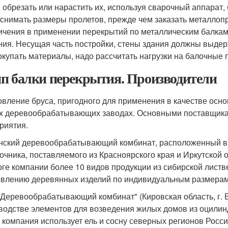
, обрезать или нарастить их, используя сварочный аппарат, 
 снимать размеры пролетов, прежде чем заказать металло
ичения в применении перекрытий по металлическим балкам 
ния. Несущая часть постройки, стены здания должны выдер
окупать материалы, надо рассчитать нагрузки на балочные 
п балки перекрытия. Производители
овление бруса, пригодного для применения в качестве осн
х деревообрабатывающих заводах. Основными поставщика
риятия.
нский деревообрабатывающий комбинат, расположенный в 
очника, поставляемого из Красноярского края и Иркутской
оге компании более 10 видов продукции из сибирской листв
овлению деревянных изделий по индивидуальным размерам
Деревообрабатывающий комбинат" (Кировская область, г. Б
водстве элементов для возведения жилых домов из оцилинд
 компания использует ель и сосну северных регионов Росси