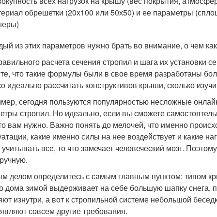
окупность всех нагрузок на крышу (вес покрытия, атмосфер
ериал обрешетки (20х100 или 50х50) и ее параметры (сплош
неры)
дый из этих параметров нужно брать во внимание, о чем как 
равильного расчета сечения стропил и шага их установки с
те, что такие формулы были в свое время разработаны бол
ко идеально рассчитать конструктивов крыши, сколько изучи
мер, сегодня пользуются популярностью несложные онлай
етры стропил. Но идеально, если вы сможете самостоятель
что вам нужно. Важно понять до мелочей, что именно проис
уатации, какие именно силы на нее воздействует и какие на
 учитывать все, то что замечает человеческий мозг. Поэтом
вручную.
м делом определитесь с самым главным пунктом: типом кры
о дома зимой выдерживает на себе большую шапку снега, п
яют изнутри, а вот к стропильной системе небольшой бесед
являют совсем другие требования.