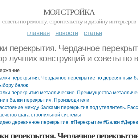
МОЯ СТРОЙКА
советы по ремонту, строительству и дизайну интерьеров
главная
новости
статьи
ки перекрытия. Чердачное перекрыт
ор лучших конструкций и советы по 
ержание
алки перекрытия. Чердачное перекрытие по деревянным ба
ыбору балок
алки перекрытия металлические. Преимущества металличе
нип балки перекрытия. Производители
асстояние между балками перекрытия под утеплитель. Рас
асчетов шага стропильной системы
идео деревянное перекрытие. #Перекрытие #Балки #Дере
ки перекрытия. Чердачное перекрытие