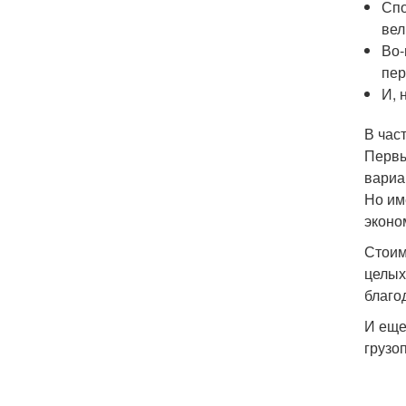
Спо
вел
Во-
пер
И, 
В час
Первы
вариа
Но им
эконо
Стоим
целых
благо
И еще
грузо