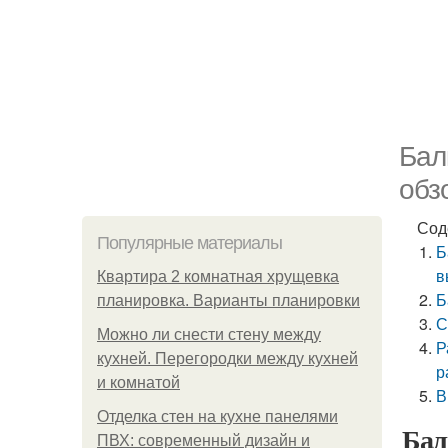
Бал
обз
Сод
Популярные материалы
Б
в
Квартира 2 комнатная хрущевка
Б
планировка. Варианты планировки
С
Можно ли снести стену между
Р
кухней. Перегородки между кухней
р
и комнатой
В
Отделка стен на кухне панелями
Бал
ПВХ: современный дизайн и