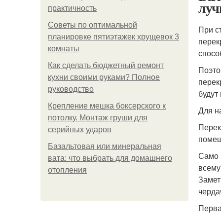
луч
практичность
Советы по оптимальной
При с
планировке пятиэтажек хрущевок 3
перек
комнаты
спосо
Как сделать бюджетный ремонт
Поэто
кухни своими руками? Полное
перек
руководство
будут
Крепление мешка боксерского к
Для н
потолку. Монтаж груши для
Перек
серийных ударов
помещ
Базальтовая или минеральная
Само 
вата: что выбрать для домашнего
всему
отопления
Замет
черда
Перва