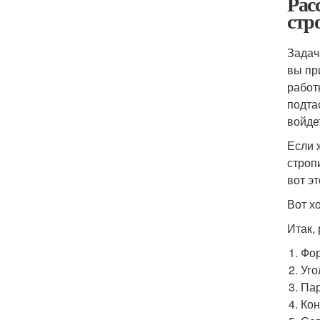
Рас
стр
Задач
вы пр
работ
подта
войде
Если 
строп
вот э
Вот х
Итак,
Фор
Уго
Пар
Кон