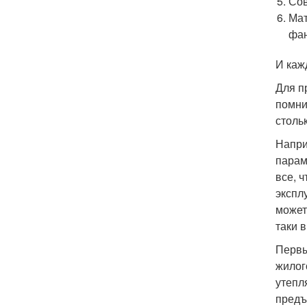
Сов
Мат
фа
И каж
Для п
помни
столь
Напри
парам
все, 
экспл
может
таки 
Первы
жилог
утепл
предъ