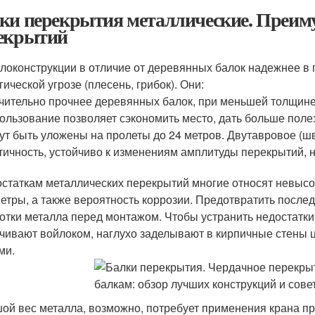
ки перекрытия металлические. Преим
екрытий
локонструкции в отличие от деревянных балок надежнее в 
ической угрозе (плесень, грибок). Они:
чительно прочнее деревянных балок, при меньшей толщин
ользование позволяет сэкономить место, дать больше поле
ут быть уложены на пролеты до 24 метров. Двутавровое (ш
тичность, устойчиво к изменениям амплитуды перекрытий, 
остаткам металлических перекрытий многие относят невыс
етры, а также вероятность коррозии. Предотвратить посл
отки металла перед монтажом. Чтобы устранить недостатки
чивают войлоком, наглухо заделывают в кирпичные стены
ми.
ой вес металла, возможно, потребует применения крана п