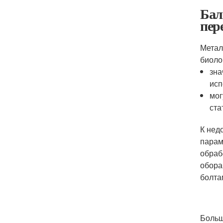
Бал
пер
Метал
биолог
зна
исп
мог
ста
К нед
парам
обраб
обора
болта
Больш