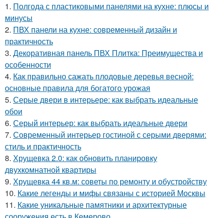
1.
Полгода с пластиковыми панелями на кухне: плюсы и
минусы
2.
ПВХ панели на кухне: современный дизайн и
практичность
3.
Декоративная панель ПВХ Плитка: Преимущества и
особенности
4.
Как правильно сажать плодовые деревья весной:
основные правила для богатого урожая
5.
Серые двери в интерьере: как выбрать идеальные
обои
6.
Серый интерьер: как выбрать идеальные двери
7.
Современный интерьер гостиной с серыми дверями:
стиль и практичность
8.
Хрущевка 2.0: как обновить планировку
двухкомнатной квартиры
9.
Хрущевка 44 кв.м: советы по ремонту и обустройству
10.
Какие легенды и мифы связаны с историей Москвы
11.
Какие уникальные памятники и архитектурные
сооружения есть в Кемерово